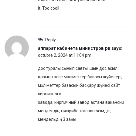
it. Too cool!
Reply
аппарат кабинета министров рк
says:
octubre 2, 2024 at 11:04 pm
дос туралы сынып сағаты, шын дос асыл
қазына эссе мәліметтер базасы жүйелері,
мәліметтер базасын басқару жүйесі сайт
кирпичного
завода, кирпичный завод астана вакансии
менделдің тәжірибе жасаған өсімдігі,
мендельдің 3 заңы