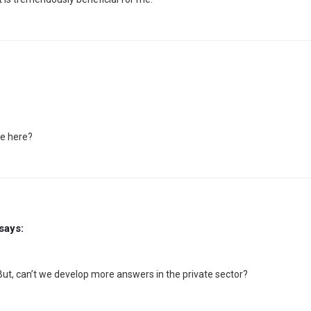
ide here?
says:
. But, can’t we develop more answers in the private sector?