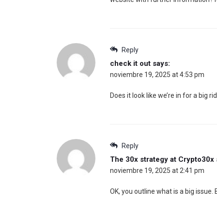
Reply
check it out
says:
noviembre 19, 2025 at 4:53 pm
Does it look like we’re in for a big r
Reply
The 30x strategy at Crypto30x
noviembre 19, 2025 at 2:41 pm
OK, you outline what is a big issue