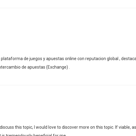
 plataforma de juegos y apuestas online con reputacion global , destac
intercambio de apuestas (Exchange) .
discuss this topic, I would love to discover more on this topic. If viable,
t is tremendously beneficial for me.