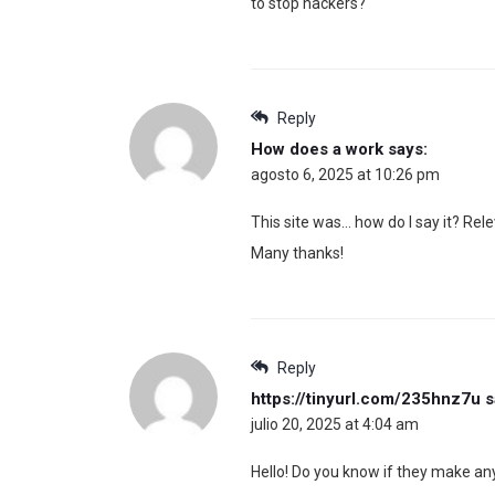
to stop hackers?
Reply
How does a work
says:
agosto 6, 2025 at 10:26 pm
This site was… how do I say it? Rele
Many thanks!
Reply
https://tinyurl.com/235hnz7u
s
julio 20, 2025 at 4:04 am
Hello! Do you know if they make an