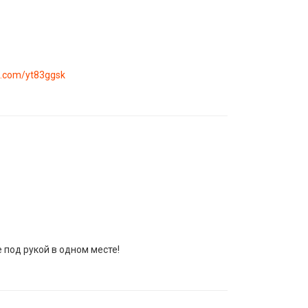
rl.com/yt83ggsk
 под рукой в одном месте!