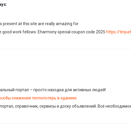
ays:
 present at this site are really amazing for
he good work fellows. Eharmony special coupon code 2025
https://tinyu
альный портал – просто находка для активных людей!
особы снижения теплопотерь в зданиях
 портал, справочник, сервисы и доску объявлений. Всё необходимое