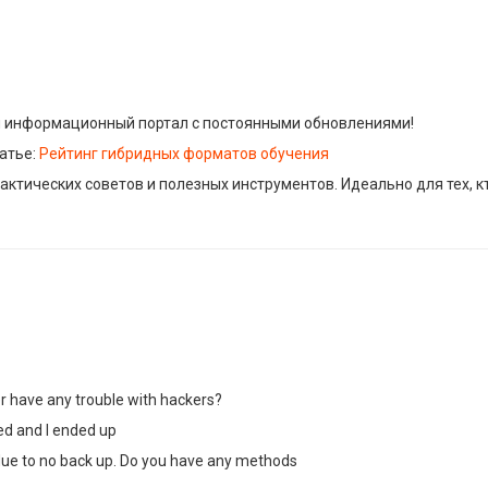
 информационный портал с постоянными обновлениями!
атье:
Рейтинг гибридных форматов обучения
актических советов и полезных инструментов. Идеально для тех, кт
ver have any trouble with hackers?
ed and I ended up
ue to no back up. Do you have any methods