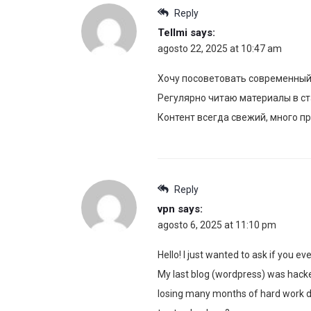
Reply
Tellmi
says:
agosto 22, 2025 at 10:47 am
Хочу посоветовать современный
Регулярно читаю материалы в ст
Контент всегда свежий, много пр
Reply
vpn
says:
agosto 6, 2025 at 11:10 pm
Hello! I just wanted to ask if you e
My last blog (wordpress) was hack
losing many months of hard work d