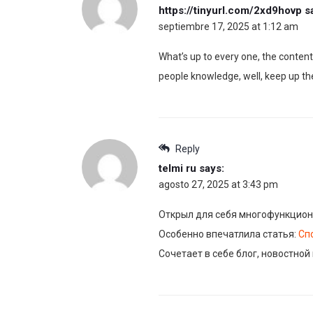
https://tinyurl.com/2xd9hovp
s
septiembre 17, 2025 at 1:12 am
What’s up to every one, the contents
people knowledge, well, keep up t
Reply
telmi ru
says:
agosto 27, 2025 at 3:43 pm
Открыл для себя многофункцион
Особенно впечатлила статья:
Сп
Сочетает в себе блог, новостной