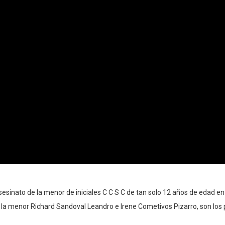
esinato de la menor de iniciales C C S C de tan solo 12 años de edad e
 la menor Richard Sandoval Leandro e Irene Cometivos Pizarro, son los