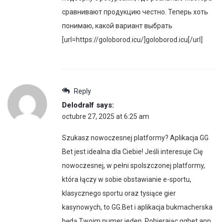
сравнивают продукцию честно. Теперь хоть
понимаю, какой вариант выбрать
[url=https://goloborod.icu/]goloborod.icu[/url]
Reply
Delodralf
says:
octubre 27, 2025 at 6:25 am
Szukasz nowoczesnej platformy? Aplikacja GG
Bet jest idealna dla Ciebie! Jeśli interesuje Cię
nowoczesnej, w pełni spolszczonej platformy,
która łączy w sobie obstawianie e-sportu,
klasycznego sportu oraz tysiące gier
kasynowych, to GG.Bet i aplikacja bukmacherska
będą Twoim numer jeden. Pobierając ggbet app