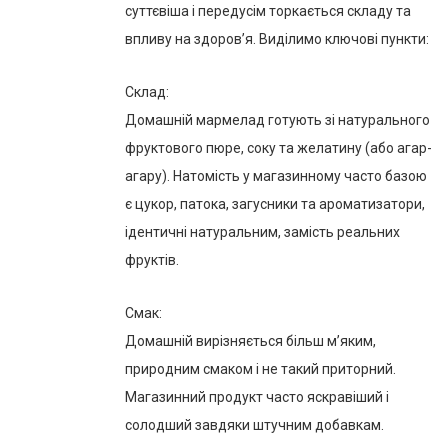
суттєвіша і передусім торкається складу та
впливу на здоров’я. Виділимо ключові пункти:
Склад:
Домашній мармелад готують зі натурального
фруктового пюре, соку та желатину (або агар-
агару). Натомість у магазинному часто базою
є цукор, патока, загусники та ароматизатори,
ідентичні натуральним, замість реальних
фруктів.
Смак:
Домашній вирізняється більш м’яким,
природним смаком і не такий приторний.
Магазинний продукт часто яскравіший і
солодший завдяки штучним добавкам.