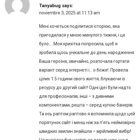
Tanyabug
says:
noviembre 3, 2025 at 11:13 am
Мені хочеться поділитися історією, яка
пригодилася у мною минулого тижня, і це
було…. Моя крихітка попросила, щоб я
зробила щось унікальне до день народження.
Ваша героїня, звичайно, розпочала гортати
варіант серед інтернеті і… о боже!. Провела
цілих 1.5 години свого життя, блукаючи із
ресурсу до другий сайт! Одні ідеї були надто
для професіоналів, інші – з дивними
компонентами, решта – серед купою банерів.
Та ось раптом раптово я вспомнила щодо цей
порятунок сайт і менш ніж за п’ять неймовірно
швидких хвилин знайшла – мрійливий вибір!
Ця знахідка був настільки детальним, що в