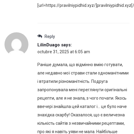
[url=https://pravilniypidhid.xyz/]pravilniypidhid.xyz[/
Reply
LilinDuago
says:
octubre 31, 2025 at 6:05 am
Раніше думала, що відмінно вмію готувати,
але недавно мої страви стали одноманітними
і втратили різноманітність. Подруга
запропонувала мені переглянути оригінальні
рецепти, але я не знала, з чого почати. Якось
ввечері знайшла цей каталог і… це було наче
знахідка скарбу! Оказалося, що є величезна
кількість сайтів з незвичайними рецептами,
про які я навіть уяви не мала. Найбільше