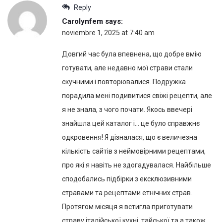
Reply
Carolynfem
says:
noviembre 1, 2025 at 7:40 am
Довгий час була впевнена, що добре вмію
готувати, але недавно мої страви стали
скучними і повторювалися. Подружка
порадила мені подивитися свіжі рецепти, але
я не знала, з чого почати. Якось ввечері
знайшла цей каталог і… це було справжнє
одкровення! Я дізналася, що є величезна
кількість сайтів з неймовірними рецептами,
про які я навіть не здогадувалася. Найбільше
сподобались підбірки з ексклюзивними
стравами та рецептами етнічних страв.
Протягом місяця я встигла приготувати
страву італійської кухні, тайської та а також