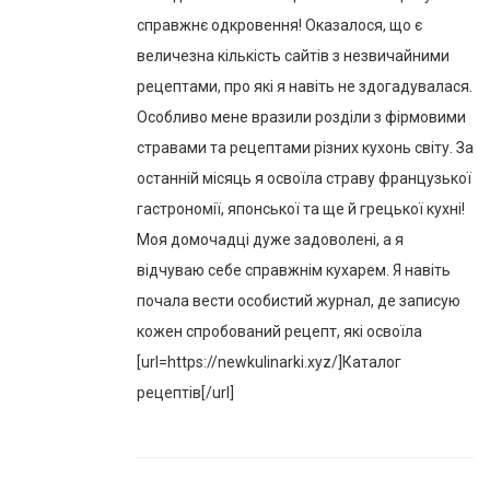
справжнє одкровення! Оказалося, що є
величезна кількість сайтів з незвичайними
рецептами, про які я навіть не здогадувалася.
Особливо мене вразили розділи з фірмовими
стравами та рецептами різних кухонь світу. За
останній місяць я освоїла страву французької
гастрономії, японської та ще й грецької кухні!
Моя домочадці дуже задоволені, а я
відчуваю себе справжнім кухарем. Я навіть
почала вести особистий журнал, де записую
кожен спробований рецепт, які освоїла
[url=https://newkulinarki.xyz/]Каталог
рецептів[/url]