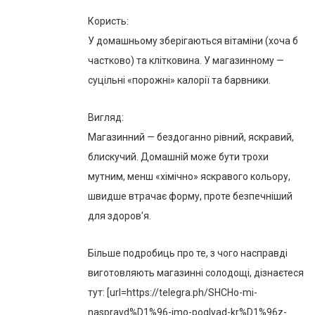
Користь:
У домашньому зберігаються вітаміни (хоча б
частково) та клітковина. У магазинному —
суцільні «порожні» калорії та барвники.
Вигляд:
Магазинний — бездоганно рівний, яскравий,
блискучий. Домашній може бути трохи
мутним, менш «хімічно» яскравого кольору,
швидше втрачає форму, проте безпечніший
для здоров’я.
Більше подробиць про те, з чого насправді
виготовляють магазинні солодощі, дізнаєтеся
тут: [url=https://telegra.ph/SHCHo-mi-
naspravd%D1%96-imo-poglyad-kr%D1%96z-