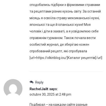
сподобались підбірки з фірмовими стравами
та рецептами різних кухонь світу. За останній
місяць я освоїла страву мексиканської кухні,
японської та ще й іспанської кухні! Моя
чоловік і діти в захваті, а я усвідомлюю себе
справжнім гурманом. Також почала вести
особистий журнал, де зберігаю кожен
спробований рецепт, які спробувала
[url=https://olkinblog.icu/]Каталог рецептів[/url]
Reply
RachelJailt
says:
octubre 30, 2025 at 2:48 pm
Подбирал – на каждом сайте разные