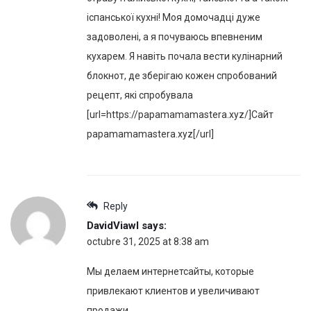
іспанської кухні! Моя домочадці дуже
задоволені, а я почуваюсь впевненим
кухарем. Я навіть почала вести кулінарний
блокнот, де зберігаю кожен спробований
рецепт, які спробувала
[url=https://papamamamastera.xyz/]Сайт
papamamamastera.xyz[/url]
Reply
DavidViawl
says:
octubre 31, 2025 at 8:38 am
Мы делаем интернетсайты, которые
привлекают клиентов и увеличивают
продажи.