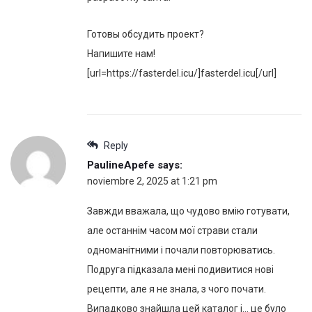
Готовы обсудить проект?
Напишите нам!
[url=https://fasterdel.icu/]fasterdel.icu[/url]
Reply
PaulineApefe
says:
noviembre 2, 2025 at 1:21 pm
Завжди вважала, що чудово вмію готувати,
але останнім часом мої страви стали
одноманітними і почали повторюватись.
Подруга підказала мені подивитися нові
рецепти, але я не знала, з чого почати.
Випадково знайшла цей каталог і… це було