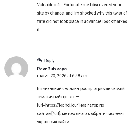
Valuable info. Fortunate me I discovered your
site by chance, and I’m shocked why this twist of
fate did not took place in advance! I bookmarked
it.
Reply
ReveBub
says:
marzo 20, 2026 at 6:58 am
Вітчизняний онлайн-простір отримав свіжий
тематичний проєкт —
[url=https://iophoi.icu/]навігатор по
сайтам[/url], метою якого є зібрати численні
українські сайти.