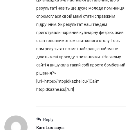
результаті навіть ще дуже молода помічниця
спромоглася своїй мамі стати справжнім
підручним. Як результат наш тандем
приготували чарівний кулінарну феєрію, який
став головним хітом святкового столу. І ось
вам результат всі мої найкращі знайомі не
дають мені проходу з питаннями: «На якому
сайті я вишукала такий собі просто бомбезний
рішення?»
[url=https://htopidkazhe.icu/]Сайт
htopidkazhe.icu[/url]
Reply
KareLus
says: