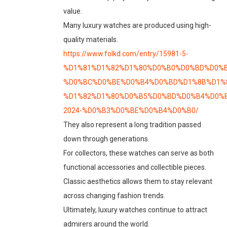
value.
Many luxury watches are produced using high-
quality materials.
https://www.folkd.com/entry/15981-5-
%D1%81%D1%82%D1%80%D0%B0%D0%BD%D0%B
%D0%BC%D0%BE%D0%B4%D0%BD%D1%8B%D1%
%D1%82%D1%80%D0%B5%D0%BD%D0%B4%D0%B
2024-%D0%B3%D0%BE%D0%B4%D0%B0/
They also represent a long tradition passed
down through generations.
For collectors, these watches can serve as both
functional accessories and collectible pieces.
Classic aesthetics allows them to stay relevant
across changing fashion trends.
Ultimately, luxury watches continue to attract
admirers around the world.