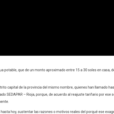
ua potable, que de un monto aproximado entre 15 a 30 soles en casa, de 
istrito capital de la provincia del mismo nombre, quienes han llamado h
lado SEDAPAR – Rioja, porque, de acuerdo al reajuste tarifario por ese 
mente.
hasta hoy, sustentar las razones o motivos reales del porqué ese exag