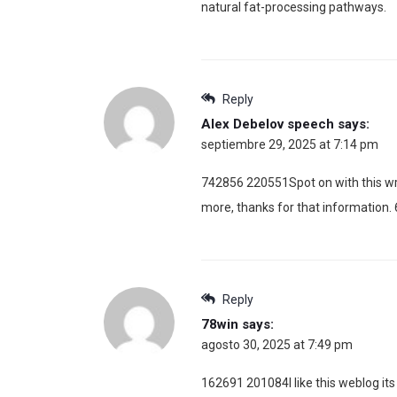
natural fat-processing pathways.
Reply
Alex Debelov speech
says:
septiembre 29, 2025 at 7:14 pm
742856 220551Spot on with this writ
more, thanks for that information.
Reply
78win
says:
agosto 30, 2025 at 7:49 pm
162691 201084I like this weblog its