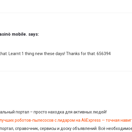
asinò mobile.
says:
hat. Learnt 1 thing new these days! Thanks for that. 656394
альный портал – просто находка для активных людей!
 лучших роботов-пылесосов с лидаром на AliExpress — точная нави
 портал, справочник, сервисы и доску объявлений. Всё необходимое