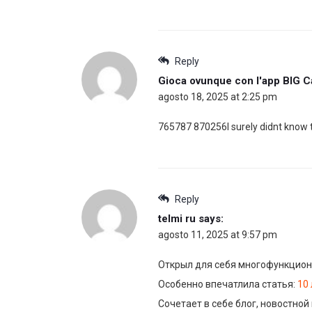
Reply
Gioca ovunque con l'app BIG C
agosto 18, 2025 at 2:25 pm
765787 870256I surely didnt know t
Reply
telmi ru
says:
agosto 11, 2025 at 9:57 pm
Открыл для себя многофункцион
Особенно впечатлила статья:
10
Сочетает в себе блог, новостной