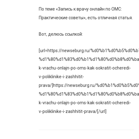
По теме «Запись к врачу онлайн по ОМС:
Практические советы», есть отличная статья.
Вот, делюсь ссылкой:
[url=https://newseburg.ru/%d0%b1%d0%b5%d0%b
%d1%80%d1%83%d0%b1%d1%80%d0%b8%d0%ba%
k-vrachu-onlajn-po-oms-kak-sokratit-ocheredi-
v-poliklinike-i-zashhitit-
prava/]https://newseburg.ru/%d0%b1%d0%b5%d0
%d1%80%d1%83%d0%b1%d1%80%d0%b8%d0%ba%
k-vrachu-onlajn-po-oms-kak-sokratit-ocheredi-
v-poliklinike-i-zashhitit-prava/[/url]