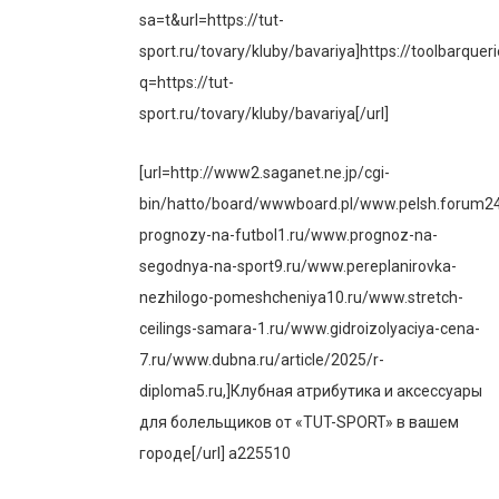
sa=t&url=https://tut-
sport.ru/tovary/kluby/bavariya]https://toolbarqueri
q=https://tut-
sport.ru/tovary/kluby/bavariya[/url]
[url=http://www2.saganet.ne.jp/cgi-
bin/hatto/board/wwwboard.pl/www.pelsh.forum2
prognozy-na-futbol1.ru/www.prognoz-na-
segodnya-na-sport9.ru/www.pereplanirovka-
nezhilogo-pomeshcheniya10.ru/www.stretch-
ceilings-samara-1.ru/www.gidroizolyaciya-cena-
7.ru/www.dubna.ru/article/2025/r-
diploma5.ru,]Клубная атрибутика и аксессуары
для болельщиков от «TUT-SPORT» в вашем
городе[/url] a225510