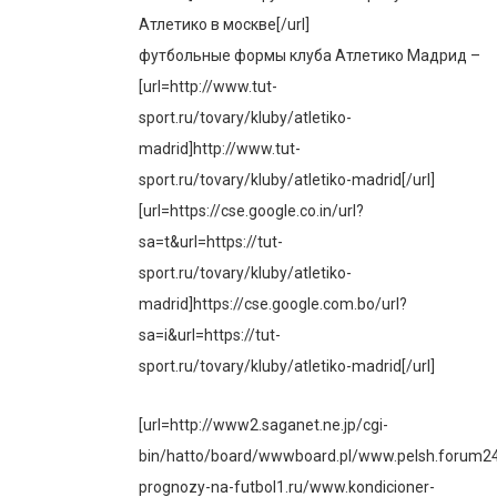
Атлетико в москве[/url]
футбольные формы клуба Атлетико Мадрид –
[url=http://www.tut-
sport.ru/tovary/kluby/atletiko-
madrid]http://www.tut-
sport.ru/tovary/kluby/atletiko-madrid[/url]
[url=https://cse.google.co.in/url?
sa=t&url=https://tut-
sport.ru/tovary/kluby/atletiko-
madrid]https://cse.google.com.bo/url?
sa=i&url=https://tut-
sport.ru/tovary/kluby/atletiko-madrid[/url]
[url=http://www2.saganet.ne.jp/cgi-
bin/hatto/board/wwwboard.pl/www.pelsh.forum2
prognozy-na-futbol1.ru/www.kondicioner-