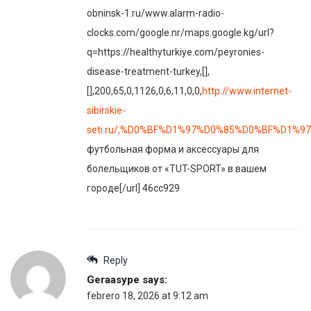
obninsk-1.ru/www.alarm-radio-
clocks.com/google.nr/maps.google.kg/url?
q=https://healthyturkiye.com/peyronies-
disease-treatment-turkey,[],
[],200,65,0,1126,0,6,11,0,0,
http://www.internet-
sibirskie-
seti.ru/,%D0%BF%D1%97%D0%85%D0%BF%D
футбольная форма и аксессуары для
болельщиков от «TUT-SPORT» в вашем
городе[/url] 46cc929
Reply
Geraasype
says:
febrero 18, 2026 at 9:12 am