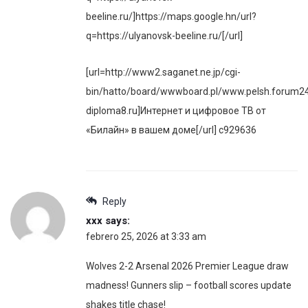
beeline.ru/]https://maps.google.hn/url?
q=https://ulyanovsk-beeline.ru/[/url]
[url=http://www2.saganet.ne.jp/cgi-
bin/hatto/board/wwwboard.pl/www.pelsh.forum24.
diploma8.ru]Интернет и цифровое ТВ от
«Билайн» в вашем доме[/url] c929636
Reply
xxx
says:
febrero 25, 2026 at 3:33 am
Wolves 2-2 Arsenal 2026 Premier League draw
madness! Gunners slip – football scores update
shakes title chase!