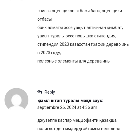
список оценщиков отбасы банк, оценщики
отбасы
банк алматы эссе уақыт алтыннан қымбат,
уақыт туралы эссе повышка стипендия,
стипендия 2023 казахстан график дерево инь
в 2023 году,
полезные элементы для дерева инь
Reply
қызыл кітап туралы мақал
says:
septiembre 26, 2024 at 4:36 am
джузеппе каспар меццофанти қазақша,
полиглот деп кімдерді айтамыз неполная