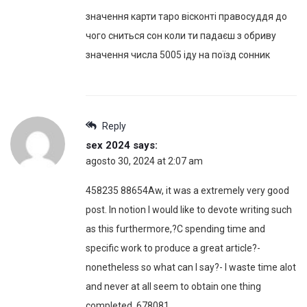
значення карти таро вісконті правосуддя до
чого сниться сон коли ти падаєш з обриву
значення числа 5005 іду на поїзд сонник
Reply
sex 2024
says:
agosto 30, 2024 at 2:07 am
458235 88654Aw, it was a extremely very good
post. In notion I would like to devote writing such
as this furthermore,?C spending time and
specific work to produce a great article?-
nonetheless so what can I say?- I waste time alot
and never at all seem to obtain one thing
completed. 678081