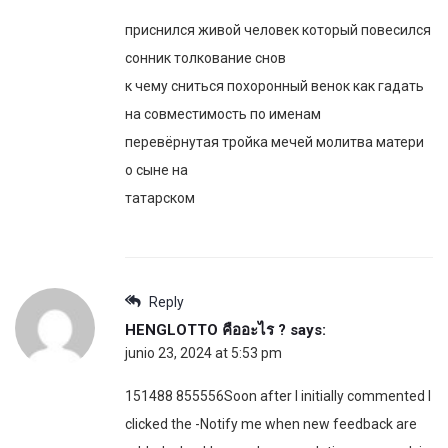
приснился живой человек который повесился
сонник толкование снов
к чему сниться похоронный венок как гадать
на совместимость по именам
перевёрнутая тройка мечей молитва матери
о сыне на
татарском
Reply
HENGLOTTO คืออะไร ?
says:
junio 23, 2024 at 5:53 pm
151488 855556Soon after I initially commented I
clicked the -Notify me when new feedback are