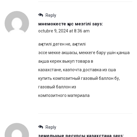
Reply
мнемокесте қыс мезгілі
says:
octubre 9, 2024 at 8:36 am
аң стилі деген не, аң стилі
эссе мекке акшасы, меккеге бару үшін қанша
ақша керек выкуп товара в
казахстане, казпочта доставка из сша
купить композитный газовый баллон бу,
газовый баллон из
композитного материала
Reply
земельные ресурсы казахстана
says: