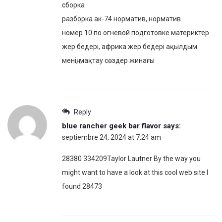
сборка
разборка ак-74 норматив, норматив
номер 10 по огневой подготовке материктер
жер бедері, африка жер бедері ақылдым
менің, мақтау сөздер жинағы
Reply
blue rancher geek bar flavor
says:
septiembre 24, 2024 at 7:24 am
28380 334209Taylor Lautner By the way you
might want to have a look at this cool web site I
found 28473