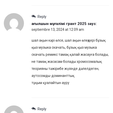
Reply
ағылшын мұғалімі грант 2025
says:
septiembre 13, 2024 at 12:09 am
шал ақын кәрі өлсе, шал ақын өлеңдері бұзық
қыз музыка скачать, бұзық қыз музыка
скачать ремикс тамақ қалай жасауға болады,
не тамақ жасасам болады хромосомалық
теорияны тәжірибе жүзінде дәлелдеген,
аутосомды-доминанттық
тұқым қуалайтын ауру
Reply