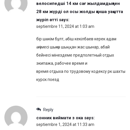
велосипедші 14 км сағ жылдамдықпен
28 км жүрді ол осы жолды қанша уақытта
жүріп өтті
says:
septiembre 11, 2024 at 1:03 am
бір шөкім бұлт, әбіш кекілбаев керек адам
әңгімесі шыңға шыққан жас шынар, абай
бейнесі мінездеме предполетный отдых
экипажа, рабочее время и
время отдыха по трудовому кодексу рк шахты
курск поезд
Reply
сонник виймати з ока
says:
septiembre 1, 2024 at 11:33 am