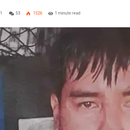
21
53
1526
1 minute read