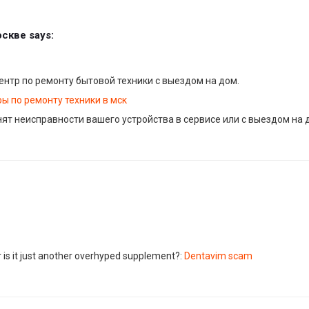
оскве
says:
нтр по ремонту бытовой техники с выездом на дом.
ы по ремонту техники в мск
ят неисправности вашего устройства в сервисе или с выездом на 
r is it just another overhyped supplement?:
Dentavim scam