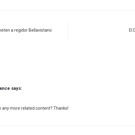
ten a regidor Bellavistano
El 
nance
says:
ere any more related content? Thanks!