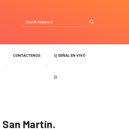
CONTÁCTENOS
(( SEÑAL EN VIVO
))
 San Martín.