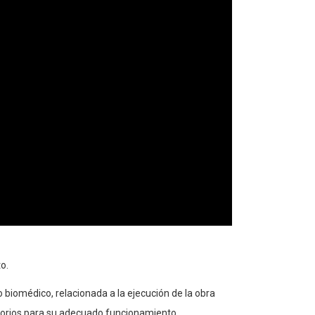
o.
o biomédico, relacionada a la ejecución de la obra
esorios para su adecuado funcionamiento