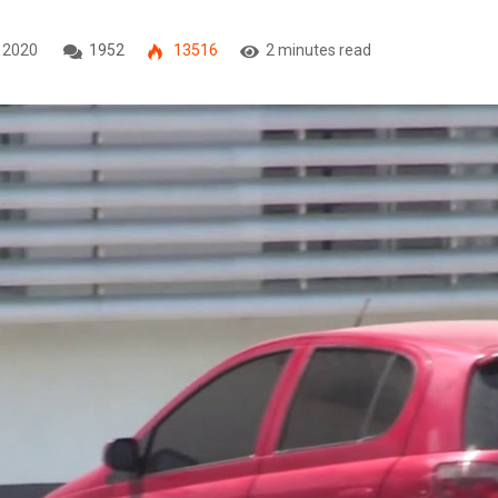
, 2020
1952
13516
2 minutes read