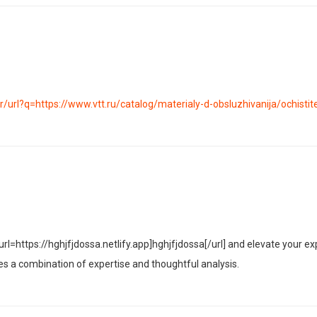
/url?q=https://www.vtt.ru/catalog/materialy-d-obsluzhivanija/ochisti
rl=https://hghjfjdossa.netlify.app]hghjfjdossa[/url] and elevate your ex
 a combination of expertise and thoughtful analysis.