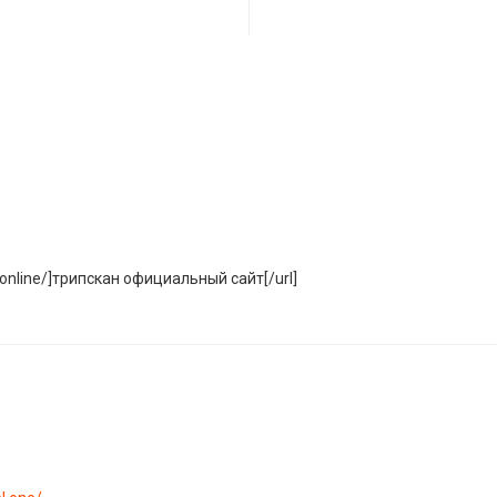
5.online/]трипскан официальный сайт[/url]