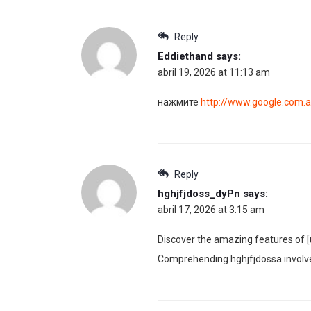
Reply
Eddiethand
says:
abril 19, 2026 at 11:13 am
нажмите
http://www.google.com.ar
Reply
hghjfjdoss_dyPn
says:
abril 17, 2026 at 3:15 am
Discover the amazing features of [u
Comprehending hghjfjdossa involves