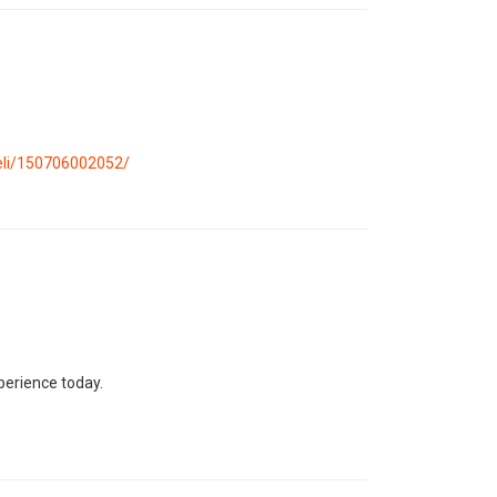
teli/150706002052/
perience today.