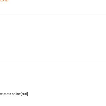
l.one/
e stats online[/url]