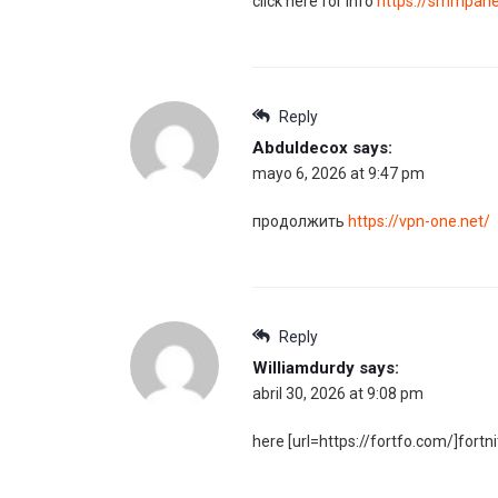
click here for info
https://smmpane
Reply
Abduldecox
says:
mayo 6, 2026 at 9:47 pm
продолжить
https://vpn-one.net/
Reply
Williamdurdy
says:
abril 30, 2026 at 9:08 pm
here [url=https://fortfo.com/]fortnit