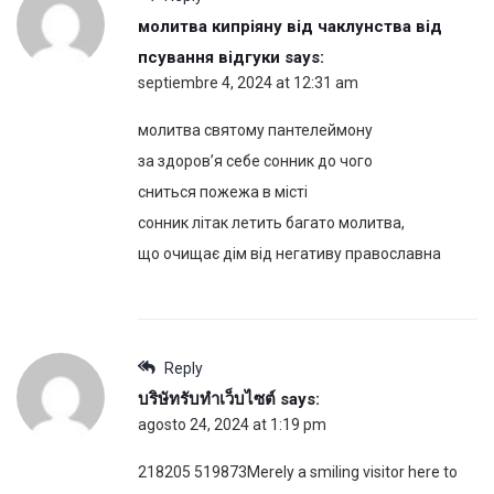
молитва кипріяну від чаклунства від
псування відгуки
says:
septiembre 4, 2024 at 12:31 am
молитва святому пантелеймону
за здоров’я себе сонник до чого
сниться пожежа в місті
сонник літак летить багато молитва,
що очищає дім від негативу православна
Reply
บริษัทรับทำเว็บไซต์
says:
agosto 24, 2024 at 1:19 pm
218205 519873Merely a smiling visitor here to