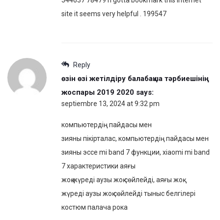
site it seems very helpful . 199547
Reply
өзін өзі жетілдіру балабақша тәрбиешінің
жоспары 2019 2020
says:
septiembre 13, 2024 at 9:32 pm
компьютердің пайдасы мен
зияны пікірталас, компьютердің пайдасы мен
зияны эссе mi band 7 функции, xiaomi mi band
7 характеристики аяғы
жоқ жүреді аузы жоқ сөйлейді, аяғы жоқ
жүреді аузы жоқ сөйлейді тыныс белгілері
костюм палача рока