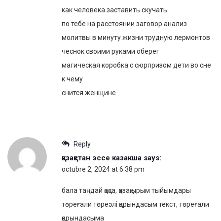
как человека заставить скучать
по тебе на расстоянии заговор анализ
молитвы в минуту жизни трудную лермонтов
чеснок своими руками оберег
магическая коробка с сюрпризом дети во сне
к чему
снится женщине
Reply
қазақстан эссе казакша
says:
octubre 2, 2024 at 6:38 pm
бала таңдай қақса, қазақ ырым тыйымдары
төреғали төреәлі қарындасым текст, төреғали
қарындасыма