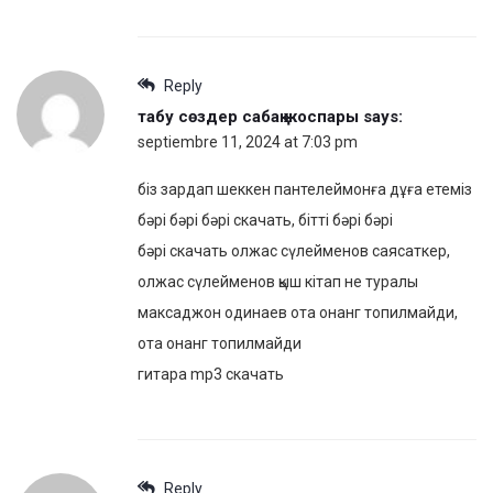
Reply
табу сөздер сабақ жоспары
says:
septiembre 11, 2024 at 7:03 pm
біз зардап шеккен пантелеймонға дұға етеміз
бәрі бәрі бәрі скачать, бітті бәрі бәрі
бәрі скачать олжас сүлейменов саясаткер,
олжас сүлейменов қыш кітап не туралы
максаджон одинаев ота онанг топилмайди,
ота онанг топилмайди
гитара mp3 скачать
Reply