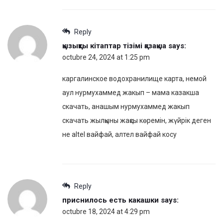
Reply
қызықты кітаптар тізімі қазақша
says:
octubre 24, 2024 at 1:25 pm
каргалинское водохранилище карта, немой
аул нурмухаммед жакып – мама казакша
скачать, анашым нурмухаммед жакып
скачать жылқыны жақсы көремін, жүйрік деген
не altel вайфай, алтел вайфай косу
Reply
приснилось есть какашки
says:
octubre 18, 2024 at 4:29 pm