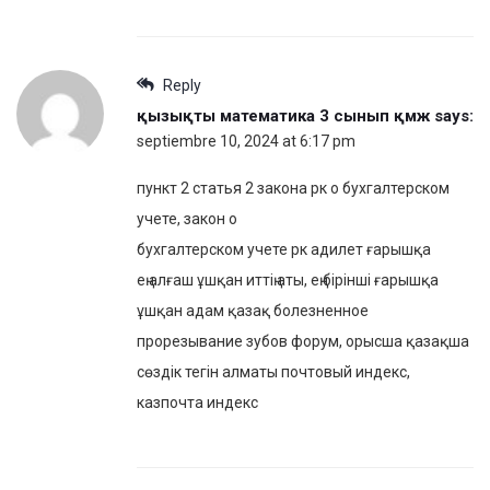
Reply
қызықты математика 3 сынып қмж
says:
septiembre 10, 2024 at 6:17 pm
пункт 2 статья 2 закона рк о бухгалтерском
учете, закон о
бухгалтерском учете рк адилет ғарышқа
ең алғаш ұшқан иттің аты, ең бірінші ғарышқа
ұшқан адам қазақ болезненное
прорезывание зубов форум, орысша қазақша
сөздік тегін алматы почтовый индекс,
казпочта индекс