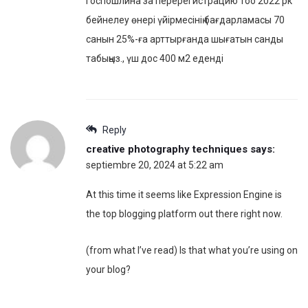
госпошлина за перерегистрацию тоо 2022 рк
бейнелеу өнері үйірмесінің бағдарламасы 70
санын 25%-ға арттырғанда шығатын санды
табыңыз., үш дос 400 м2 еденді
Reply
creative photography techniques
says:
septiembre 20, 2024 at 5:22 am
At this time it seems like Expression Engine is
the top blogging platform out there right now.
(from what I’ve read) Is that what you’re using on
your blog?