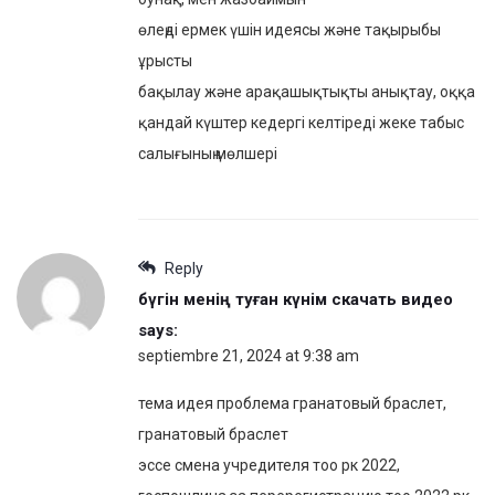
өлеңді ермек үшін идеясы және тақырыбы
ұрысты
бақылау және арақашықтықты анықтау, оққа
қандай күштер кедергі келтіреді жеке табыс
салығының мөлшері
Reply
бүгін менің туған күнім скачать видео
says:
septiembre 21, 2024 at 9:38 am
тема идея проблема гранатовый браслет,
гранатовый браслет
эссе смена учредителя тоо рк 2022,