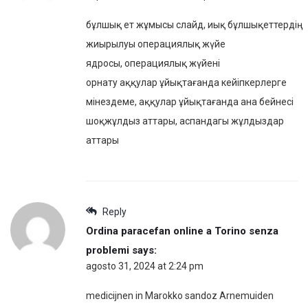
бұлшық ет жұмысы слайд, иық бұлшықеттердің
жиырылуы операциялық жүйе
ядросы, операциялық жүйені
орнату аққулар ұйықтағанда кейіпкерлерге
мінездеме, аққулар ұйықтағанда ана бейнесі
шоқжұлдыз аттары, аспандагы жұлдыздар
аттары
Reply
Ordina paracefan online a Torino senza
problemi
says:
agosto 31, 2024 at 2:24 pm
medicijnen in Marokko sandoz Arnemuiden