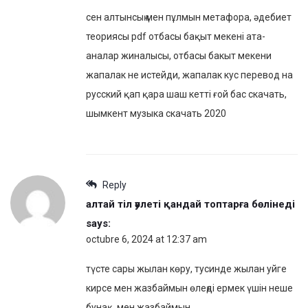
сен алтынсың мен пұлмын метафора, әдебиет
теориясы pdf отбасы бақыт мекені ата-
аналар жиналысы, отбасы бакыт мекени
жапалак не истейди, жапалак кус перевод на
русский қап қара шаш кетті ғой бас скачать,
шымкент музыка скачать 2020
Reply
алтай тіл әулеті қандай топтарға бөлінеді
says:
octubre 6, 2024 at 12:37 am
түсте сары жылан көру, тусинде жылан уйге
кирсе мен жазбаймын өлеңді ермек үшін неше
бунақ, мен жазбаймын