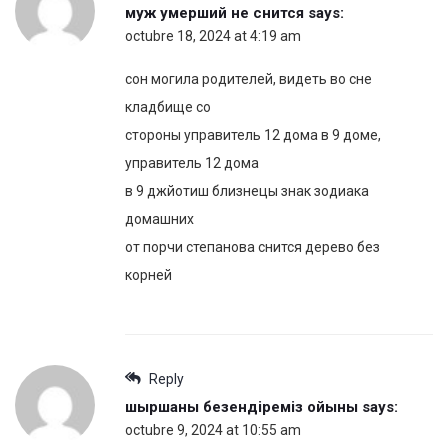
муж умерший не снится
says:
octubre 18, 2024 at 4:19 am
сон могила родителей, видеть во сне
кладбище со
стороны управитель 12 дома в 9 доме,
управитель 12 дома
в 9 джйотиш близнецы знак зодиака
домашних
от порчи степанова снится дерево без
корней
Reply
шыршаны безендіреміз ойыны
says:
octubre 9, 2024 at 10:55 am