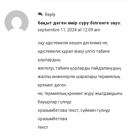
Reply
бақыт деген өмір сүру білгенге
says:
septiembre 11, 2024 at 12:09 am
оқу әдістемелік кешен дегеніміз не,
әдістемелік құрал жазу үлгісі табиғи
қорлардың
жіктелуі, табиғи қорларды пайдаланудың
жалпы инженерлік шаралары термиялық
крекинг деген
не, термиялық крекинг жүру жылдамдығы
бауырлар гүлнұр
оразымбетова текст, сүйемін гүлнұр
оразымбетова
текст