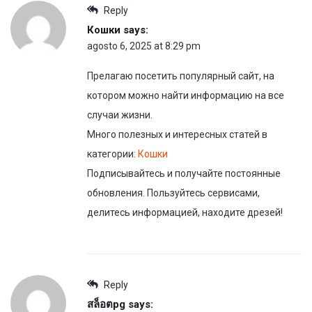
Reply
Кошки
says:
agosto 6, 2025 at 8:29 pm
Прелагаю посетить популярный сайт, на
котором можно найти информацию на все
случаи жизни.
Много полезных и интересных статей в
категории:
Кошки
Подписывайтесь и получайте постоянные
обновления. Пользуйтесь сервисами,
делитесь информацией, находите дрeзей!
Reply
สล็อตpg
says: