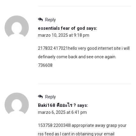
Reply
essentials fear of god
says:
marzo 10, 2025 at 9:18 pm
217832 417021hello very good internet site i will
definaely come back and see once again.
736608
Reply
Baki168 คืออะไร ?
says:
marzo 6, 2025 at 6:41 pm
153758 220034Ill appropriate away grasp your
rss feed as I cant in obtaining your email