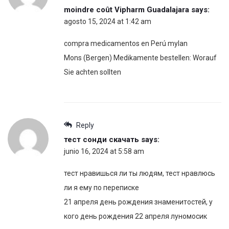
moindre coût Vipharm Guadalajara
says:
agosto 15, 2024 at 1:42 am
compra medicamentos en Perú mylan
Mons (Bergen) Medikamente bestellen: Worauf
Sie achten sollten
Reply
тест сонди скачать
says:
junio 16, 2024 at 5:58 am
тест нравишься ли ты людям, тест нравлюсь
ли я ему по переписке
21 апреля день рождения знаменитостей, у
кого день рождения 22 апреля луномосик