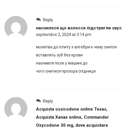
Reply
наснилося що волосся підстригли
says:
septiembre 2, 2024 at 3:14 pm
молитва до іспиту з алгебри к чему снится
вставлять зуб без крови
наснився пісок у машині до
чого снитися прозора спідниця
Reply
Acquista ossicodone online Texas,
Acquista Xanax online, Commander
Oxycodone 30 mg, dove acquistare