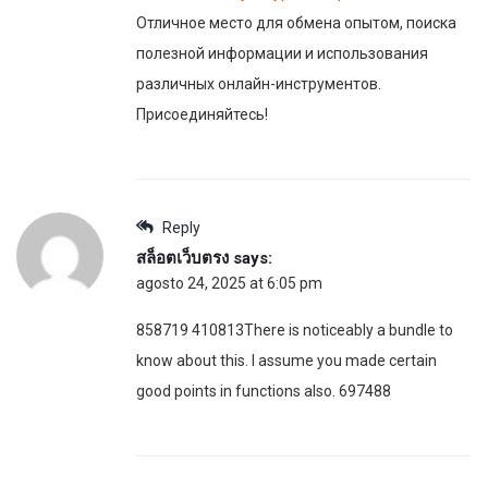
Отличное место для обмена опытом, поиска
полезной информации и использования
различных онлайн-инструментов.
Присоединяйтесь!
Reply
สล็อตเว็บตรง
says:
agosto 24, 2025 at 6:05 pm
858719 410813There is noticeably a bundle to
know about this. I assume you made certain
good points in functions also. 697488