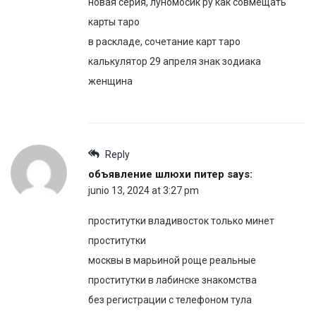
новая серия, луномосик ру как совмещать
карты таро
в раскладе, сочетание карт таро
калькулятор 29 апреля знак зодиака
женщина
Reply
объявление шлюхи питер
says:
junio 13, 2024 at 3:27 pm
проститутки владивосток только минет
проститутки
москвы в марьиной роще реальные
проститутки в лабинске знакомства
без регистрации с телефоном тула