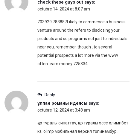
check these guys out
says:
octubre 14, 2024 at 8:07 am
703929 783887Likely to commence a business
venture around the refers to disclosing your
products and so programs not just to individuals
near you, remember, though , to several
potential prospects a lot more via the www
often. earn money 725334
Reply
ұлпан романы идеясы
says:
octubre 12, 2024 at 3:48 am
қар туралы сипаттау, қар туралы эссе олимпбет
кз, olimp мобильная версия топинамбур,