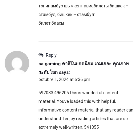
топинамбур шымкент авиабилеты бишкек –
стамбул, бишкек – стамбул:
билет баасы
Reply
sa gaming คาสิโนยอดนิยม เกมเยอะ คุณภาพ
ระดับโลก
says:
octubre 1, 2024 at 6:36 pm
592083 496205This is wonderful content
material. Youve loaded this with helpful,
informative content material that any reader can
understand. I enjoy reading articles that are so
extremely well-written. 541355