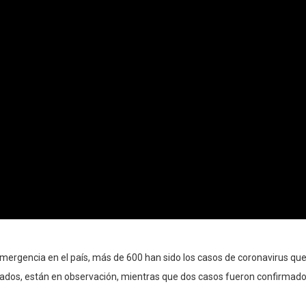
rgencia en el país, más de 600 han sido los casos de coronavirus que 
sados, están en observación, mientras que dos casos fueron confirmado