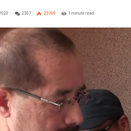
2020
2307
23769
1 minute read