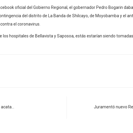
Facebook oficial del Gobierno Regional, el gobernador Pedro Bogarin d
ontingencia del distrito de La Banda de Shilcayo, de Moyobamba y el anti
contra el coronavirus.
de los hospitales de Bellavista y Saposoa, estás estarían siendo tomad
o acata…
Juramentó nuevo Rec