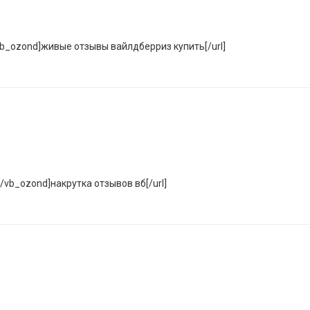
/vb_ozond]живые отзывы вайлдберриз купить[/url]
e/vb_ozond]накрутка отзывов вб[/url]