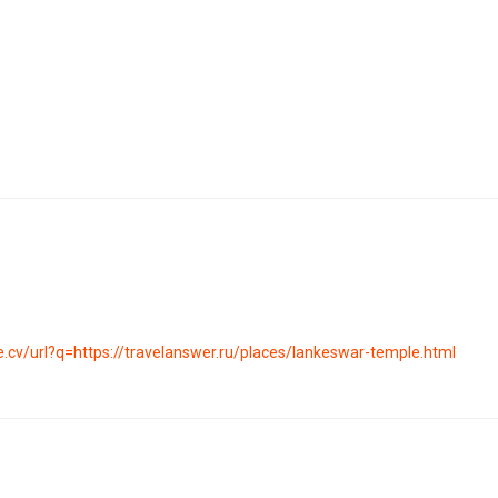
e.cv/url?q=https://travelanswer.ru/places/lankeswar-temple.html