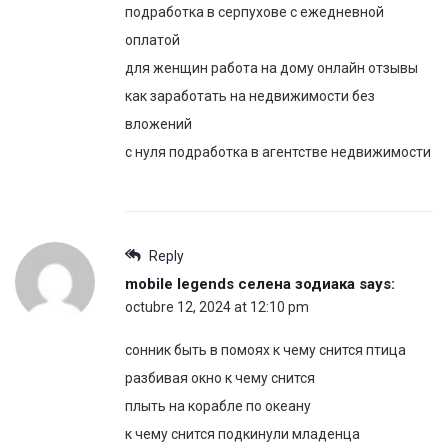
подработка в серпухове с ежедневной
оплатой
для женщин работа на дому онлайн отзывы
как заработать на недвижимости без
вложений
с нуля подработка в агентстве недвижимости
Reply
mobile legends селена зодиака
says:
octubre 12, 2024 at 12:10 pm
сонник быть в помоях к чему снится птица
разбивая окно к чему снится
плыть на корабле по океану
к чему снится подкинули младенца