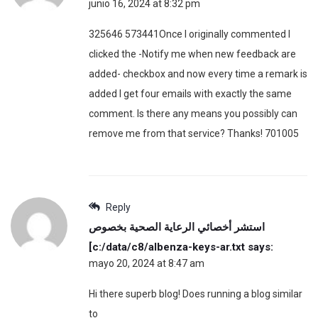
junio 16, 2024 at 8:32 pm
325646 573441Once I originally commented I
clicked the -Notify me when new feedback are
added- checkbox and now every time a remark is
added I get four emails with exactly the same
comment. Is there any means you possibly can
remove me from that service? Thanks! 701005
Reply
استشر أخصائي الرعاية الصحية بخصوص
[c:/data/c8/albenza-keys-ar.txt
says:
mayo 20, 2024 at 8:47 am
Hi there superb blog! Does running a blog similar
to