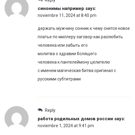
Reply
синонимы например
says:
noviembre 11, 2024 at 8:40 pm
держать мужчину сонник к чему снится новое
платье по миллеру заговор как разлюбить
человека или забыть его
молитва о здравии болящего
человека к пантелеймону целителю
с именем магическая битва оригинал с
русскими субтитрами
Reply
работа родильных домов россии
says:
noviembre 1, 2024 at 9:41 pm