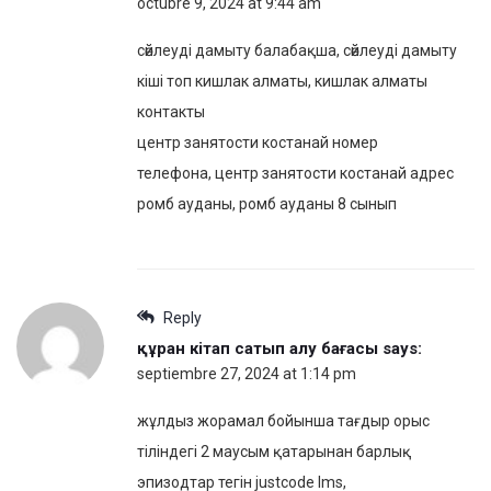
octubre 9, 2024 at 9:44 am
сөйлеуді дамыту балабақша, сөйлеуді дамыту
кіші топ кишлак алматы, кишлак алматы
контакты
центр занятости костанай номер
телефона, центр занятости костанай адрес
ромб ауданы, ромб ауданы 8 сынып
Reply
құран кітап сатып алу бағасы
says:
septiembre 27, 2024 at 1:14 pm
жұлдыз жорамал бойынша тағдыр орыс
тіліндегі 2 маусым қатарынан барлық
эпизодтар тегін justcode lms,