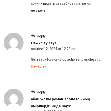
сонник видеть свадебное платье но
не одеть
Reply
Hawkplay
says:
octubre 12, 2024 at 12:29 am
Get ready for non-stop action and endless fun
Hawkplay
Reply
абай жолы роман эпопеясының
өміршеңдігі неде
says: