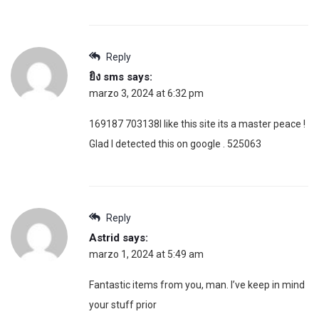
Reply
ยิง sms
says:
marzo 3, 2024 at 6:32 pm
169187 703138I like this site its a master peace !
Glad I detected this on google . 525063
Reply
Astrid
says:
marzo 1, 2024 at 5:49 am
Fantastic items from you, man. I’ve keep in mind
your stuff prior