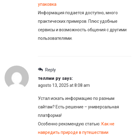
упаковка
Информация подается доступно, много
практических примеров. Плюс удобные
сервисы и возможность общения с другими
пользователями.
Reply
теллми ру
says:
agosto 13, 2025 at 8:08 am
Устал искать информацию по разным
сайтам? Есть решение – универсальная
платформа!
Особенно рекомендую статью:
Как не
навредить природе в путешествии