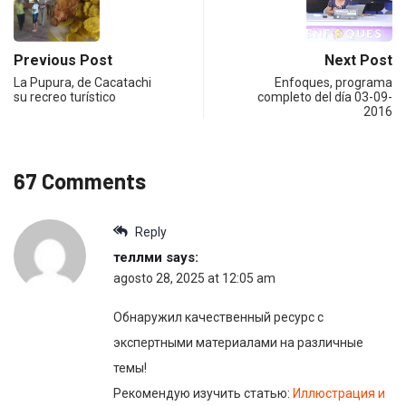
Previous Post
Next Post
La Pupura, de Cacatachi
Enfoques, programa
su recreo turístico
completo del día 03-09-
2016
67 Comments
Reply
теллми
says:
agosto 28, 2025 at 12:05 am
Обнаружил качественный ресурс с
экспертными материалами на различные
темы!
Рекомендую изучить статью:
Иллюстрация и