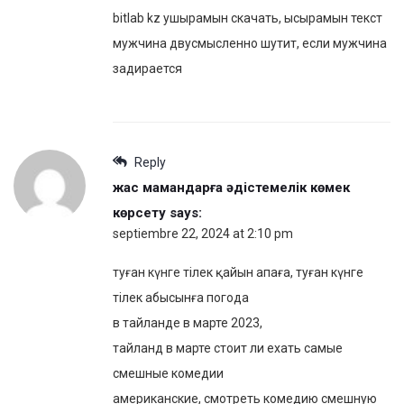
bitlab kz ушырамын скачать, ысырамын текст
мужчина двусмысленно шутит, если мужчина
задирается
Reply
жас мамандарға әдістемелік көмек
көрсету
says:
septiembre 22, 2024 at 2:10 pm
туған күнге тілек қайын апаға, туған күнге
тілек абысынға погода
в тайланде в марте 2023,
тайланд в марте стоит ли ехать самые
смешные комедии
американские, смотреть комедию смешную