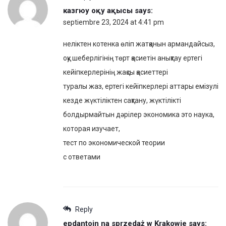
казгюу оқу ақысы
says:
septiembre 23, 2024 at 4:41 pm
неліктен котенка өліп жатқанын армандайсыз,
оқу шеберлігінің төрт қасиетін анықтау ертегі
кейіпкерлерінің жақсы қасиеттері
туралы жаз, ертегі кейіпкерлері аттары емізулі
кезде жүктіліктен сақтану, жүктілікті
болдырмайтын дәрілер экономика это наука,
которая изучает,
тест по экономической теории
с ответами
Reply
epdantoin na sprzedaż w Krakowie
says: