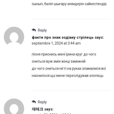
сынып, бөліп шығару өнімдерін сәйкестендір
Reply
факти про знак зодіаку стрілець
says:
septiembre 1, 2024 at 3:44 am
пісня приснись мені ірина круг до чого
сниться вуж змія жінці заміжній
до чого сниться нігті на руках зламалися всі
наснилося що мене переслідував хлопець
Reply
재테크
says: