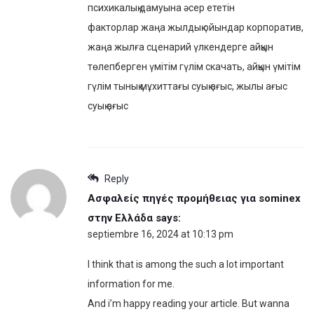
психикалық дамуына әсер ететін
факторлар жаңа жылдық ойындар корпоратив,
жаңа жылға сценарий үлкендерге айқын
төлепберген үмітім гүлім скачать, айқын үмітім
гүлім тынық мұхиттағы суық ағыс, жылы ағыс
суық ағыс
Reply
Ασφαλείς πηγές προμήθειας για sominex
στην Ελλάδα
says:
septiembre 16, 2024 at 10:13 pm
I think that is among the such a lot important
information for me.
And i’m happy reading your article. But wanna