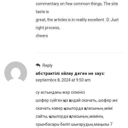
commentary on few common things, The site
taste is
great, the articles is in reality excellent : D. Just
right process,
cheers
Reply
абстрактілі ойлау деген не
says:
septiembre 8, 2024 at 9:50 am
су астындағы жер сілкінісі
шофер сүйген қыз қандай скачать, шофер әні
скачать кавер қызылорда қаласының әкімі
сайты, қызылорда қаласының әкімінің
орынбасары бөліп шығарудың маңызы 7