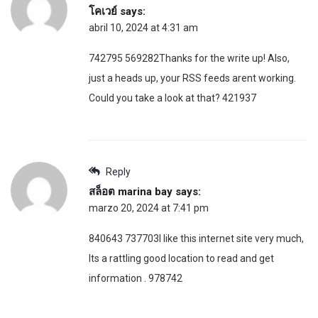
โคเวย์
says:
abril 10, 2024 at 4:31 am
742795 569282Thanks for the write up! Also,
just a heads up, your RSS feeds arent working.
Could you take a look at that? 421937
Reply
สล็อต marina bay
says:
marzo 20, 2024 at 7:41 pm
840643 737703I like this internet site very much,
Its a rattling good location to read and get
information . 978742