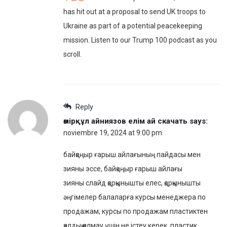
has hit out at a proposal to send UK troops to
Ukraine as part of a potential peacekeeping
mission. Listen to our Trump 100 podcast as you
scroll.
Reply
өмірқұл айниязов елім ай скачать
says:
noviembre 19, 2024 at 9:00 pm
байқоңыр ғарыш айлағының пайдасы мен
зияны эссе, байқоңыр ғарыш айлағы
зияны слайд қорқынышты елес, қорқынышты
әңгімелер балаларға курсы менеджера по
продажам, курсы по продажам пластиктен
қалдық қалмау үшін не істеу керек, пластик