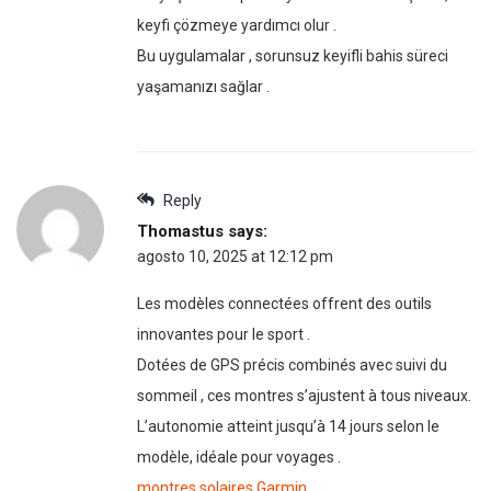
keyfi çözmeye yardımcı olur .
Bu uygulamalar , sorunsuz keyifli bahis süreci
yaşamanızı sağlar .
Reply
Thomastus
says:
agosto 10, 2025 at 12:12 pm
Les modèles connectées offrent des outils
innovantes pour le sport .
Dotées de GPS précis combinés avec suivi du
sommeil , ces montres s’ajustent à tous niveaux.
L’autonomie atteint jusqu’à 14 jours selon le
modèle, idéale pour voyages .
montres solaires Garmin