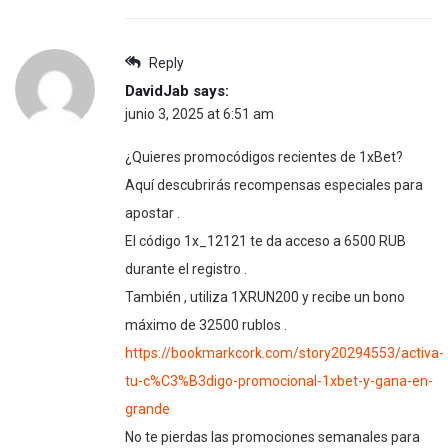
Reply
DavidJab
says:
junio 3, 2025 at 6:51 am
¿Quieres promocódigos recientes de 1xBet?
Aquí descubrirás recompensas especiales para
apostar .
El código 1x_12121 te da acceso a 6500 RUB
durante el registro .
También , utiliza 1XRUN200 y recibe un bono
máximo de 32500 rublos .
https://bookmarkcork.com/story20294553/activa-
tu-c%C3%B3digo-promocional-1xbet-y-gana-en-
grande
No te pierdas las promociones semanales para