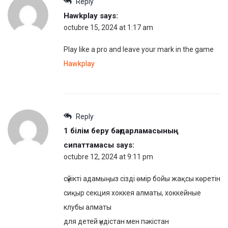
Reply
Hawkplay
says:
octubre 15, 2024 at 1:17 am
Play like a pro and leave your mark in the game
Hawkplay
Reply
1 білім беру бағдарламасының
сипаттамасы
says:
octubre 12, 2024 at 9:11 pm
сүйікті адамыңыз сізді өмір бойы жақсы көретін
сиқыр секция хоккея алматы, хоккейные
клубы алматы
для детей үндістан мен пәкістан