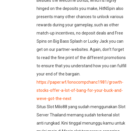
Besides the welcome bonus, which is highly
hinged on the deposits you make, HitNSpin also
presents many other chances to unlock various
rewards during your gameplay, such as other
match-up incentives, no deposit deals and Free
Spins on Big Bass Splash or Lucky Jack you can
get on our partner-websites. Again, don’t forget
to read the fine print of the different promotions
to ensure that you understand how you can fulfill
your end of the bargain.
https://paper.wf/lonocompchanc1981/growth-
stocks-offer-a-lot-of-bang-for-your-buck-and-
weve-got-the-next
Situs Slot Milo88 yang sudah menggunakan Slot
Server Thailand memang sudah terkenal slot
anti rungkad. Kini tinggal menunggu kamu untuk