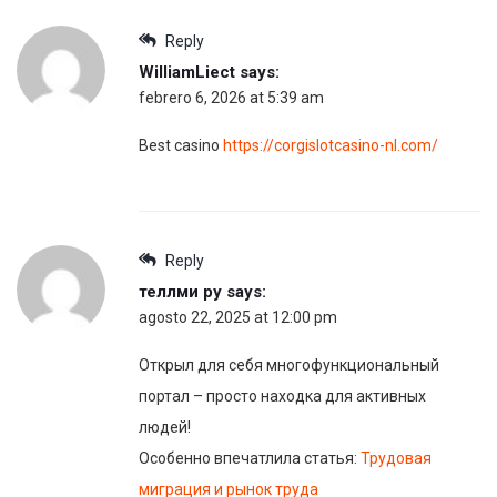
Reply
WilliamLiect
says:
febrero 6, 2026 at 5:39 am
Best casino
https://corgislotcasino-nl.com/
Reply
теллми ру
says:
agosto 22, 2025 at 12:00 pm
Открыл для себя многофункциональный
портал – просто находка для активных
людей!
Особенно впечатлила статья:
Трудовая
миграция и рынок труда