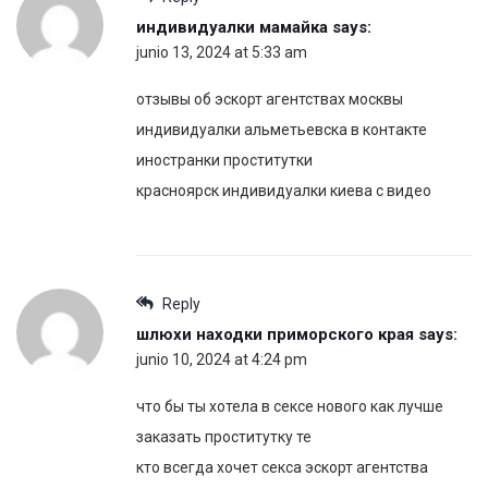
индивидуалки мамайка
says:
junio 13, 2024 at 5:33 am
отзывы об эскорт агентствах москвы
индивидуалки альметьевска в контакте
иностранки проститутки
красноярск индивидуалки киева с видео
Reply
шлюхи находки приморского края
says:
junio 10, 2024 at 4:24 pm
что бы ты хотела в сексе нового как лучше
заказать проститутку те
кто всегда хочет секса эскорт агентства