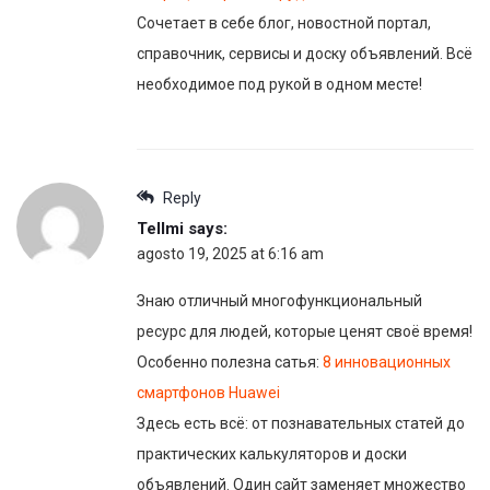
Сочетает в себе блог, новостной портал,
справочник, сервисы и доску объявлений. Всё
необходимое под рукой в одном месте!
Reply
Tellmi
says:
agosto 19, 2025 at 6:16 am
Знаю отличный многофункциональный
ресурс для людей, которые ценят своё время!
Особенно полезна сатья:
8 инновационных
смартфонов Huawei
Здесь есть всё: от познавательных статей до
практических калькуляторов и доски
объявлений. Один сайт заменяет множество