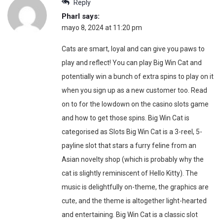
Reply
Pharl
says:
mayo 8, 2024 at 11:20 pm
Cats are smart, loyal and can give you paws to
play and reflect! You can play Big Win Cat and
potentially win a bunch of extra spins to play on it
when you sign up as a new customer too. Read
on to for the lowdown on the casino slots game
and how to get those spins. Big Win Cat is
categorised as Slots Big Win Cat is a 3-reel, 5-
payline slot that stars a furry feline from an
Asian novelty shop (which is probably why the
cat is slightly reminiscent of Hello Kitty). The
music is delightfully on-theme, the graphics are
cute, and the theme is altogether light-hearted
and entertaining. Big Win Cat is a classic slot