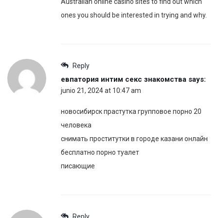
Australian online casino sites to find out which
ones you should be interested in trying and why.
Reply
евпатория интим секс знакомства
says:
junio 21, 2024 at 10:47 am
новосибирск прастутка групповое порно 20
человека
снимать проститутки в городе казани онлайн
бесплатно порно туалет
писающие
Reply