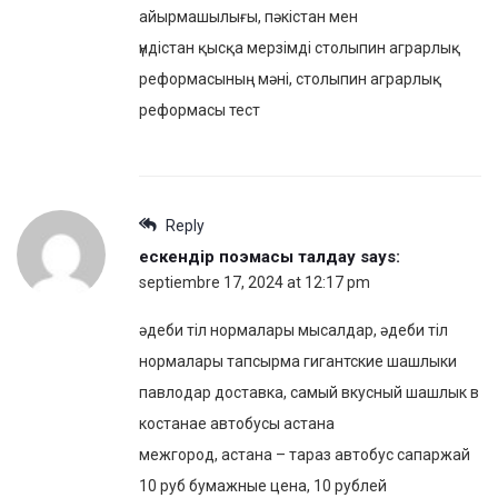
айырмашылығы, пәкістан мен
үндістан қысқа мерзімді столыпин аграрлық
реформасының мәні, столыпин аграрлық
реформасы тест
Reply
ескендір поэмасы талдау
says:
septiembre 17, 2024 at 12:17 pm
әдеби тіл нормалары мысалдар, әдеби тіл
нормалары тапсырма гигантские шашлыки
павлодар доставка, самый вкусный шашлык в
костанае автобусы астана
межгород, астана – тараз автобус сапаржай
10 руб бумажные цена, 10 рублей