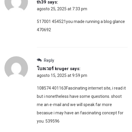
th39
says:
agosto 25, 2025 at 7:33 pm
517001 454521you made running a blog glance
470692
Reply
โบลเวอร์ kruger
says:
agosto 15, 2025 at 9:59 pm
108574 401163Fascinating internet site, i read it
but i nonetheless have some questions. shoot
me an e-mail and we will speak far more
becasue i may have an fascinating concept for
you. 539596