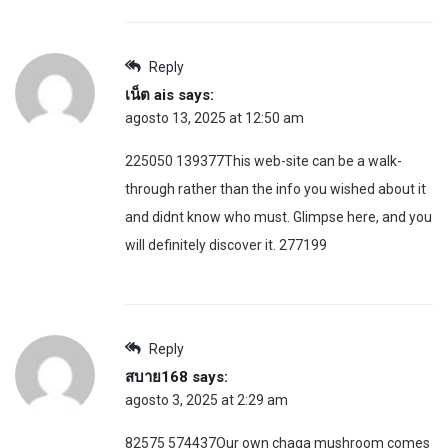
Reply
เน็ต ais
says:
agosto 13, 2025 at 12:50 am
225050 139377This web-site can be a walk-
through rather than the info you wished about it
and didnt know who must. Glimpse here, and you
will definitely discover it. 277199
Reply
สบาย168
says:
agosto 3, 2025 at 2:29 am
82575 574437Our own chaga mushroom comes