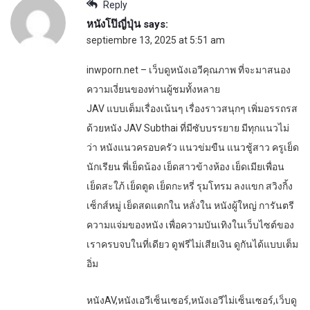
Reply
หนังโป๊ญี่ปุ่น
says:
septiembre 13, 2025 at 5:51 am
inwporn.net – เว็บดูหนังเอวีคุณภาพ ที่จะมาสนอง
ความเงี่ยนของท่านผู้ชมทั้งหลาย
JAV แบบเต็มเรื่องเน้นๆ เรื่องราวสนุกๆ เพิ่มอรรถรส
ด้วยหนัง JAV Subthai ที่มีซับบรรยาย มีทุกแนวไม่
ว่า หนังแนวครอบครัว แนวข่มขืน แนวชู้สาว ครูเย็ด
นักเรียน พี่เย็ดน้อง เย็ดสาวข้างห้อง เย็ดเมียเพื่อน
เย็ดสะใภ้ เย็ดตูด เย็ดกะหรี่ รุมโทรม ลงแขก สวิงกิ้ง
เซ็กส์หมู่ เย็ดสดแตกใน หลั่งใน หนังผู้ใหญ่ การันตรี
ความแจ่มของหนัง เพื่อความบันเทิงในเว็บไซต์ของ
เราครบจบในที่เดียว ดูฟรีไม่เสียเงิน ดูกันได้แบบเต็ม
อิ่ม
หนังAV,หนังเอวีเซ็นเซอร์,หนังเอวีไม่เซ็นเซอร์,เว็บดู