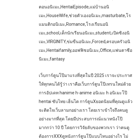
ตอนอนิเมะ,HentaiEpisode,แม่บ้านอนิ
เมะ,HouseWife,ช่วยตัวเองอนิเมะ,masturbate,โร
แมนติกอนิเมะ,Romance,โรงเรียนอนิ
เมะ,school,เด็กนักเรียนอนิเมะ,student,เปิดซิงอนิ
เมะ,VIRGINITY,ข่มขืนอนิเมะ,Forced,ครอบครัวอนิ
เมะ,Hentaifamily,ออฟฟิชอนิเมะ,Office,แฟนตาซีอ
นิเมะ,fantasy
เว็บการ์ตูนโป๊มาแรงที่สุดในปี 2025 เราจะประกาศ
ให้ทุกคนได้รู้ว่า เราคือเว็บการ์ตูนโป๊เทรนใหม่ด้วย
การอัปเดท hanime h-anime อนิเมะ h อนิเมะโป๊
hentai ซับไทย เฮ็นไต การ์ตูนXยอดนิยมที่คุณดูแล้ว
จะติดใจเว็บลามกอย่างเรา โดยเราเข้าใจถึงคนดู
อย่างมากที่สุด โดยมีประสบการณ์แนวหนังโป๊
มากกว่า 10 ปี โดยการวิจัยลับของพวกเรา ว่าคนดู
ต้องการXXXดูหนังการ์ตูนโป๊แบบไหนอย่างไร ไม่