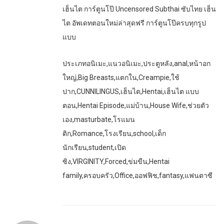
เฮ็นไต การ์ตูนโป๊ Uncensored Subthai ซับไทย เฮ็น
ไต อัพเดทตอนใหม่ล่าสุดฟรี การ์ตูนโป๊ครบทุกรูป
แบบ
ประเภทอนิเมะ,แนวอนิเมะ,ประตูหลัง,anal,หน้าอก
ใหญ่,Big Breasts,แตกใน,Creampie,ใช้
ปาก,CUNNILINGUS,เฮ็นไต,Hentai,เฮ็นไต แบบ
ตอน,Hentai Episode,แม่บ้าน,House Wife,ช่วยตัว
เอง,masturbate,โรแมน
ติก,Romance,โรงเรียน,school,เด็ก
นักเรียน,student,เปิด
ซิง,VIRGINITY,Forced,ข่มขืน,Hentai
family,ครอบครัว,Office,ออฟฟิช,fantasy,แฟนตาซี