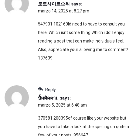
토토사이트순위
says:
marzo 14, 2025 at 8:27 pm
547901 102160Id need to have to consult you
here. Which isnt some thing Which i do! I enjoy
reading a post that can make individuals feel.
Also, appreciate your allowing me to comment!
137639
Reply
ปั้มติดตาม
says:
marzo 5, 2025 at 6:48 am
370581 208395of course like your website but
you have to take a look at the spelling on quite a
few of your posts. 956647