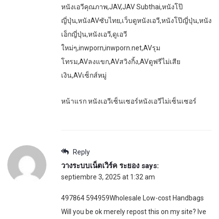
หนังเอวีคุณภาพ,JAV,JAV Subthai,หนังโป๊
ญี่ปุ่น,หนังAVซับไทย,เว็บดูหนังเอวี,หนังโป๊ญี่ปุ่น,หนัง
เอ็กญี่ปุ่น,หนังเอวี,ดูเอวี
ใหม่ๆ,inwporn,inwporn.net,AVรุม
โทรม,AVลงแขก,AVสวิงกิ้ง,AVดูฟรีไม่เสีย
เงิน,AVเซ็กส์หมู่
หน้าแรก หนังเอวีเซ็นเซอร์หนังเอวีไม่เซ็นเซอร์
Reply
วางระบบเน็ตเวิร์ค ระยอง
says:
septiembre 3, 2025 at 1:32 am
497864 594959Wholesale Low-cost Handbags
Will you be ok merely repost this on my site? Ive