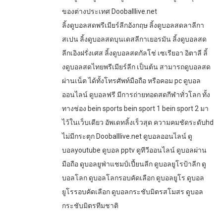
ของต่างประเทศ Dooballlive.net
ลิ้งดูบอลสดพรีเมียร์ลีกอังกฤษ ลิ้งดูบอลสดลาลีกา
สเปน ลิ้งดูบอลสดบุนเดสลีกาเยอรมัน ลิ้งดูบอลสด
ลีกเอิงฝรั่งเศส ลิ้งดูบอลสดกัลโช่ เซเรียอา อิตาลี ลิ้
งดูบอลสดไทยพรีเมียร์ลีก เป็นต้น สามารถดูบอลสด
ผ่านเน็ต ได้ทั้งโทรศัพท์มือถือ หรือคอม pc ดูบอล
ออนไลน์ ดูบอลฟรี มีการถ่ายทอดสดกีฬาทั่วโลก ทั้ง
ทางช่อง bein sports bein sport 1 bein sport 2 มา
ไว้ในเว็บเดียว อัพเดทลิ้งเร็วสุด ความคมชัดระดับhd
ไม่มีกระตุก Dooballlive.net ดูบอลออนไลน์ ดู
บอลyoutube ดูบอล pptv ดูทีวีออนไลน์ ดูบอลผ่าน
มือถือ ดูบอลยูฟ่าแชมป์เปี้ยนลีก ดูบอลยูโรป้าลีก ดู
บอลโลก ดูบอลโลกรอบคัดเลือก ดูบอลยูโร ดูบอล
ยูโรรอบคัดเลือก ดูบอลกระชับมิตรสโมสร ดูบอล
กระชับมิตรทีมชาติ