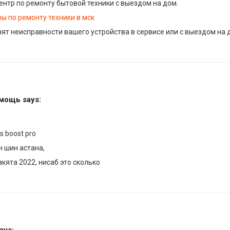
нтр по ремонту бытовой техники с выездом на дом.
ы по ремонту техники в мск
ят неисправности вашего устройства в сервисе или с выездом на 
омощь
says:
is boost pro
н шин астана,
кята 2022, нисаб это сколько