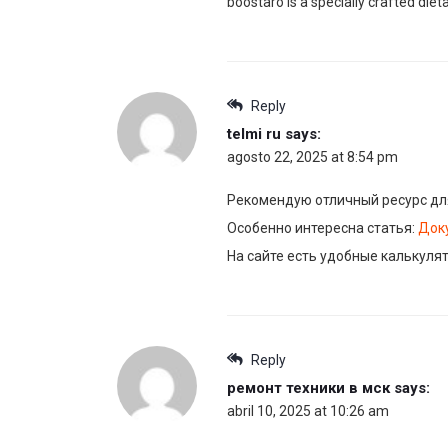
boostaro is a specially crafted diet
Reply
telmi ru
says:
agosto 22, 2025 at 8:54 pm
Рекомендую отличный ресурс дл
Особенно интересна статья:
Док
На сайте есть удобные калькуля
Reply
ремонт техники в мск
says:
abril 10, 2025 at 10:26 am