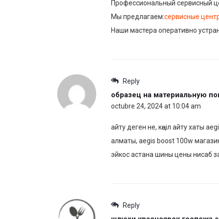
Профессиональный сервисный це
Мы предлагаем:
сервисные центр
Наши мастера оперативно устран
Reply
образец на материальную п
octubre 24, 2024 at 10:04 am
айту деген не, көңіл айту хаты aeg
алматы, aegis boost 100w магази
эйкос астана шины цены нисаб за
Reply