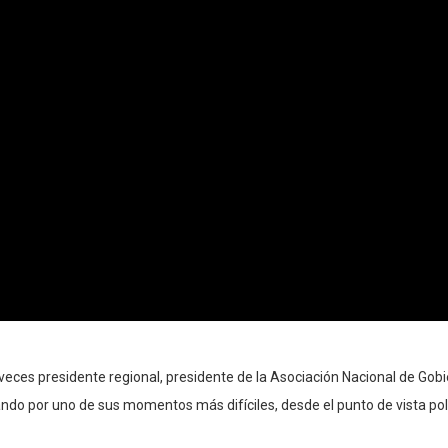
s veces presidente regional, presidente de la Asociación Nacional de Gob
ando por uno de sus momentos más difíciles, desde el punto de vista polí