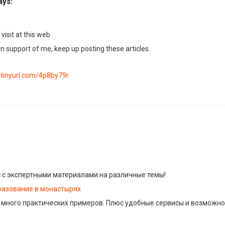
ays:
 visit at this web
l in support of me, keep up posting these articles.
//tinyurl.com/4p8by79r
 с экспертными материалами на различные темы!
азование в монастырях
 много практических примеров. Плюс удобные сервисы и возможно