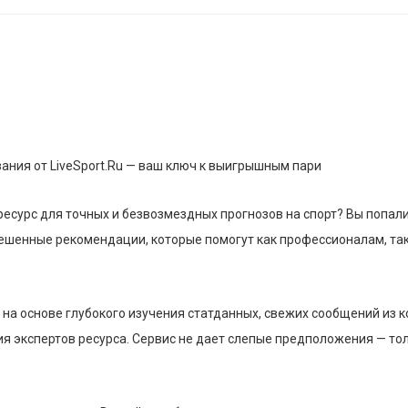
ния от LiveSport.Ru — ваш ключ к выигрышным пари
сурс для точных и безвозмездных прогнозов на спорт? Вы попали 
вешенные рекомендации, которые помогут как профессионалам, та
на основе глубокого изучения статданных, свежих сообщений из к
ия экспертов ресурса. Сервис не дает слепые предположения — т