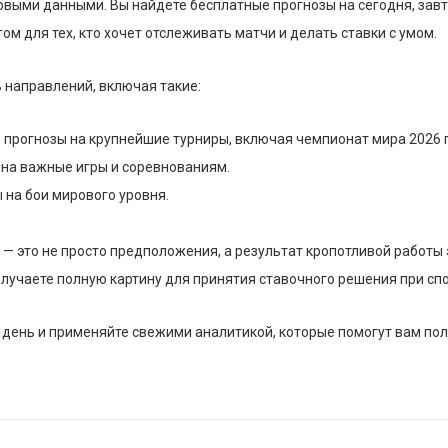
овыми данными. Вы найдете бесплатные прогнозы на сегодня, завт
ом для тех, кто хочет отслеживать матчи и делать ставки с умом.
направлений, включая такие:
 прогнозы на крупнейшие турниры, включая чемпионат мира 2026 
 на важные игры и соревнованиям.
 на бои мирового уровня.
 это не просто предположения, а результат кропотливой работы 
олучаете полную картину для принятия ставочного решения при сп
й день и применяйте свежими аналитикой, которые помогут вам п