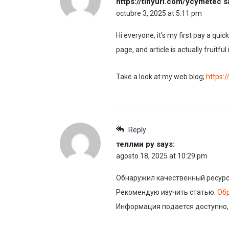
https://tinyurl.com/ycymetec
s
octubre 3, 2025 at 5:11 pm
Hi everyone, it’s my first pay a quick
page, and article is actually fruitfu
Take a look at my web blog;
https:
Reply
теллми ру
says:
agosto 18, 2025 at 10:29 pm
Обнаружил качественный ресурс
Рекомендую изучить статью:
Обр
Информация подается доступно,