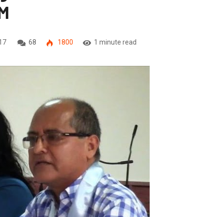
AM
017
68
1800
1 minute read