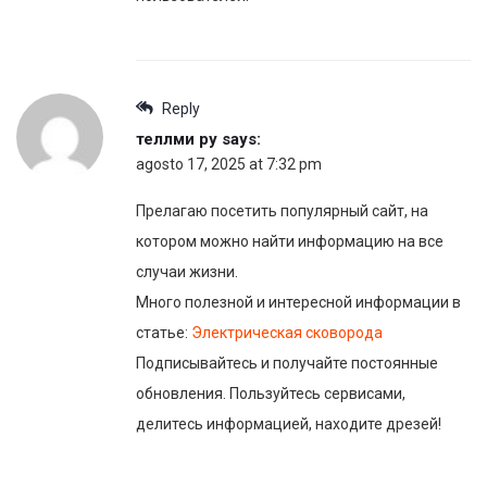
Reply
теллми ру
says:
agosto 17, 2025 at 7:32 pm
Прелагаю посетить популярный сайт, на
котором можно найти информацию на все
случаи жизни.
Много полезной и интересной информации в
статье:
Электрическая сковорода
Подписывайтесь и получайте постоянные
обновления. Пользуйтесь сервисами,
делитесь информацией, находите дрeзей!