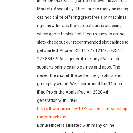
in the UK Play Store (formerly known as Android
Market). Absolutely! There are so many amazing
casinos online offering great free slot machines
right now. In fact, the hardest part is choosing
which game to play first. If you’re new to online
slots check out our recommended slot casinos to
get started. Phone: +234 1 277 1214-5, +234 1
277 8348-9 As a general rule, any iPad model
supports online casino games and apps. The
newer the model, the better the graphics and
gameplay will be. We recommend the 11-inch
iPad Pro or the Apple iPad Air 2020 4th
generation with 64GB.
http://thwarinmonsey1972.raidersfanteamshop.co
motormechs-in
BonusFinder is affiliated with many online