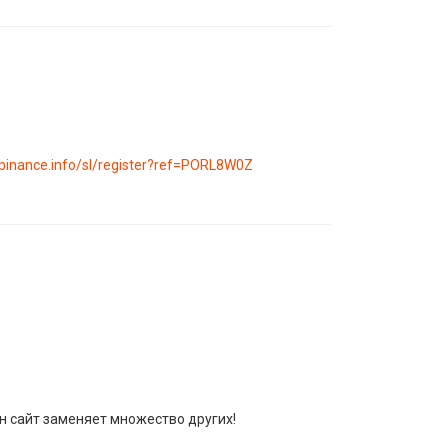
binance.info/sl/register?ref=PORL8W0Z
ин сайт заменяет множество других!