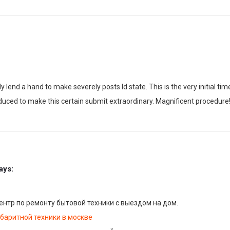
end a hand to make severely posts Id state. This is the very initial time
oduced to make this certain submit extraordinary. Magnificent procedur
ays:
нтр по ремонту бытовой техники с выездом на дом.
баритной техники в москве