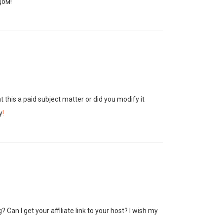
дом!
t this a paid subject matter or did you modify it
y
!
an I get your affiliate link to your host? I wish my