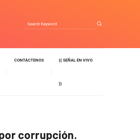
CONTÁCTENOS
(( SEÑAL EN VIVO
))
por corrupción.