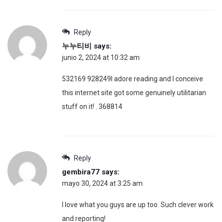
Reply
누누티비
says:
junio 2, 2024 at 10:32 am
532169 928249I adore reading and I conceive
this internet site got some genuinely utilitarian
stuff on it! . 368814
Reply
gembira77
says:
mayo 30, 2024 at 3:25 am
I love what you guys are up too. Such clever work
and reporting!