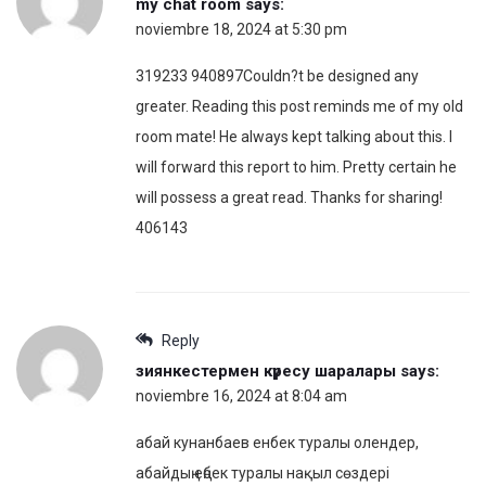
my chat room
says:
noviembre 18, 2024 at 5:30 pm
319233 940897Couldn?t be designed any
greater. Reading this post reminds me of my old
room mate! He always kept talking about this. I
will forward this report to him. Pretty certain he
will possess a great read. Thanks for sharing!
406143
Reply
зиянкестермен күресу шаралары
says:
noviembre 16, 2024 at 8:04 am
абай кунанбаев енбек туралы олендер,
абайдың еңбек туралы нақыл сөздері