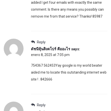
added I get four emails with exactly the same
comment. Is there any means you possibly can
remove me from that service? Thanks! 85987
Reply
ดัชนีหุ้นสิงคโปร์ คืออะไร
says:
enero 8, 2025 at 7:05 pm
754367 562453Yay google is my world beater
aided me to locate this outstanding internet web
site ! . 842666
Reply