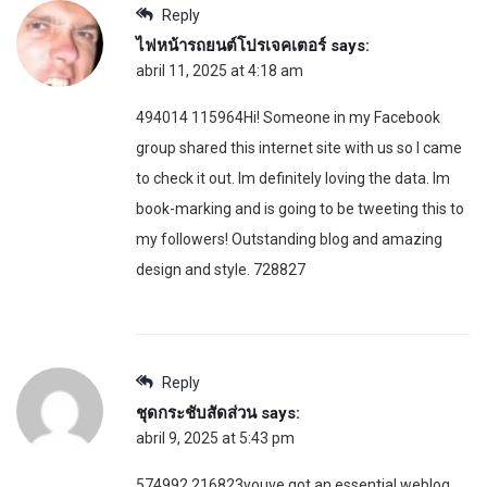
Reply
ไฟหน้ารถยนต์โปรเจคเตอร์
says:
abril 11, 2025 at 4:18 am
494014 115964Hi! Someone in my Facebook
group shared this internet site with us so I came
to check it out. Im definitely loving the data. Im
book-marking and is going to be tweeting this to
my followers! Outstanding blog and amazing
design and style. 728827
Reply
ชุดกระชับสัดส่วน
says:
abril 9, 2025 at 5:43 pm
574992 216823youve got an essential weblog