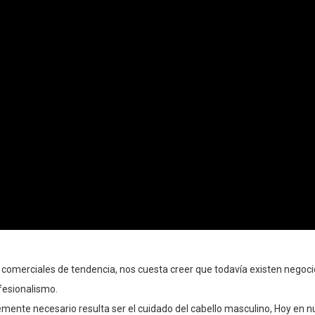
comerciales de tendencia, nos cuesta creer que todavía existen negoci
fesionalismo.
lemente necesario resulta ser el cuidado del cabello masculino, Hoy en 