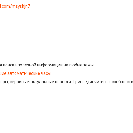
url.com/msyshjn7
я поиска полезной информации на любые темы!
шие автоматические часы
торы, сервисы и актуальные новости. Присоединяйтесь к сообщест