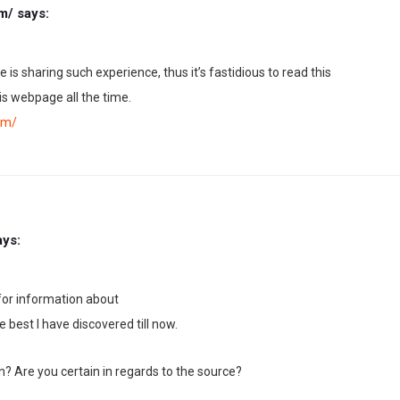
m/
says:
is sharing such experience, thus it’s fastidious to read this
his webpage all the time.
om/
ays:
 for information about
he best I have discovered till now.
? Are you certain in regards to the source?