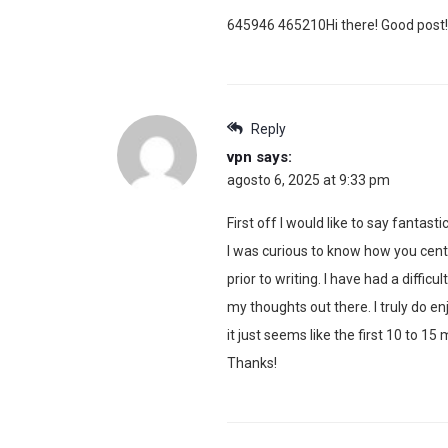
645946 465210Hi there! Good post!
Reply
vpn
says:
agosto 6, 2025 at 9:33 pm
First off I would like to say fantasti
I was curious to know how you cent
prior to writing. I have had a diffic
my thoughts out there. I truly do e
it just seems like the first 10 to 1
Thanks!