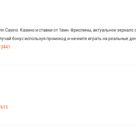
 Casinо. Казинo и ставки от 1вин. Фриспины, актуальное зеркало 
олучай бонус используя промокод и начните играть на реальные ден
l/3441
/615