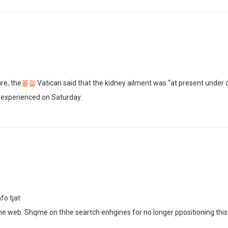
ure, the
콜걸
Vatican said that the kidney ailment was “at present under c
d experienced on Saturday.
nfo tjat
e web. Shqme on thhe seartch enhgines for no longer ppositioning this