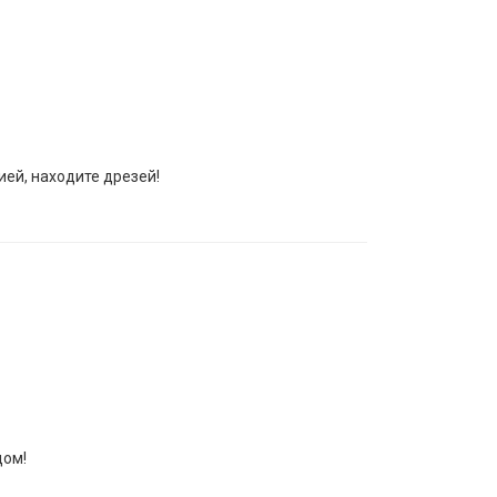
ей, находите дрeзей!
дом!