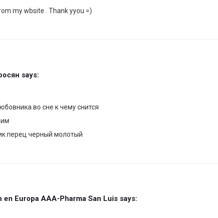
rom my wbsite . Thank yyou =)
росян
says:
юбовника во сне к чему снится
ним
ник перец черный молотый
n en Europa AAA-Pharma San Luis
says: