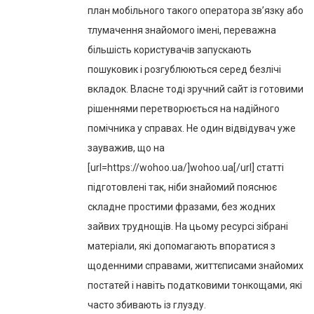
план мобільного такого оператора зв’язку або
тлумачення знайомого імені, переважна
більшість користувачів запускають
пошуковик і розгублюються серед безлічі
вкладок. Власне тоді зручний сайт із готовими
рішеннями перетворюється на надійного
помічника у справах. Не один відвідувач уже
зауважив, що на
[url=https://wohoo.ua/]wohoo.ua[/url] статті
підготовлені так, ніби знайомий пояснює
складне простими фразами, без жодних
зайвих труднощів. На цьому ресурсі зібрані
матеріали, які допомагають впоратися з
щоденними справами, життєписами знайомих
постатей і навіть податковими тонкощами, які
часто збивають із глузду.