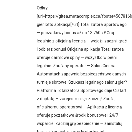
Odkryj
[url=https://gitea.metacomplex.ca/foster4567816]
gier lotto aplikacja[/url] Totalizatora Sportowego
— poczatkowy bonus aż do 13 750 zł! Graj
legalnie z oficjalną licencją — wejdź i zacznij grać
i odbierz bonus! Oficjalna aplikacja Totalizatora
oferuje darmowe spiny — wszystko w pełni
legalnie. Zaufany operator — Salon Gier na
Automatach zapewnia bezpieczeństwo danych i
turnieje slotowe. Szukasz legalnego salonu gier?
Platforma Totalizatora Sportowego daje Ci start
z dopłatą — zarejestruj się i zacznij! Zaufaj
oficjalnemu operatorowi — Aplikacja z licencją
oferuje poczatkowe środki bonusowe i 24/7
wsparcie. Zacznij grę bezpiecznie — zainstaluj
teraz i skorzystaj z oferty startowej!