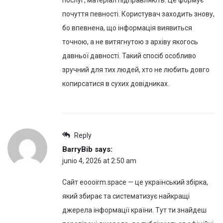
послуг, матеріал підправляють. Це формує
почуття певності. Користувач заходить знову,
бо впевнена, що інформація виявиться
точною, а не витягнутою з архіву якогось
давньої давності. Такий спосіб особливо
зручний для тих людей, хто не любить довго
копирсатися в сухих довідниках.
Reply
BarryBib
says:
junio 4, 2026 at 2:50 am
Сайт eoooirm.space — це український збірка,
який збирає та систематизує найкращі
джерела інформації країни. Тут ти знайдеш