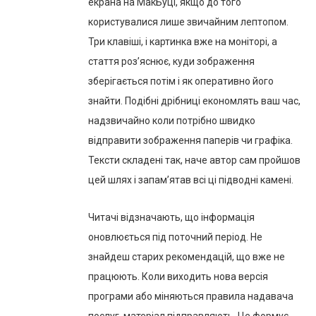
екрана на МакБуці, якщо до того
користувалися лише звичайним лептопом.
Три клавіші, і картинка вже на моніторі, а
стаття роз’яснює, куди зображення
зберігається потім і як оперативно його
знайти. Подібні дрібниці економлять ваш час,
надзвичайно коли потрібно швидко
відправити зображення паперів чи графіка.
Тексти складені так, наче автор сам пройшов
цей шлях і запам’ятав всі ці підводні камені.
Читачі відзначають, що інформація
оновлюється під поточний період. Не
знайдеш старих рекомендацій, що вже не
працюють. Коли виходить нова версія
програми або міняються правила надавача