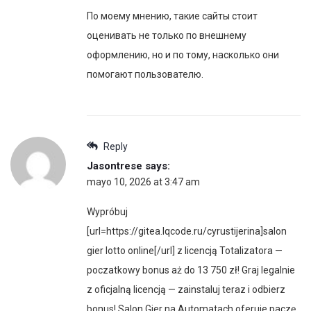
По моему мнению, такие сайты стоит
оценивать не только по внешнему
оформлению, но и по тому, насколько они
помогают пользователю.
Reply
Jasontrese
says:
mayo 10, 2026 at 3:47 am
Wypróbuj
[url=https://gitea.lqcode.ru/cyrustijerina]salon
gier lotto online[/url] z licencją Totalizatora —
poczatkowy bonus aż do 13 750 zł! Graj legalnie
z oficjalną licencją — zainstaluj teraz i odbierz
bonus! Salon Gier na Automatach oferuje paczę