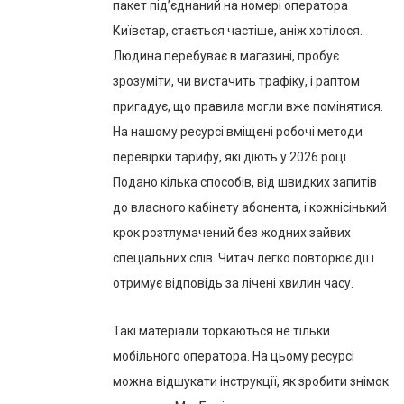
пакет під’єднаний на номері оператора
Київстар, стається частіше, аніж хотілося.
Людина перебуває в магазині, пробує
зрозуміти, чи вистачить трафіку, і раптом
пригадує, що правила могли вже помінятися.
На нашому ресурсі вміщені робочі методи
перевірки тарифу, які діють у 2026 році.
Подано кілька способів, від швидких запитів
до власного кабінету абонента, і кожнісінький
крок розтлумачений без жодних зайвих
спеціальних слів. Читач легко повторює дії і
отримує відповідь за лічені хвилин часу.
Такі матеріали торкаються не тільки
мобільного оператора. На цьому ресурсі
можна відшукати інструкції, як зробити знімок