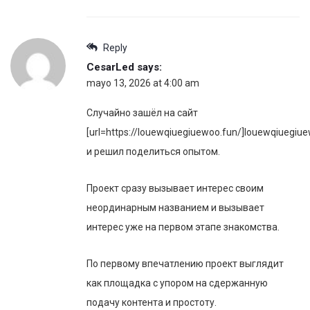
Reply
CesarLed
says:
mayo 13, 2026 at 4:00 am
Случайно зашёл на сайт
[url=https://louewqiuegiuewoo.fun/]louewqiuegiuew
и решил поделиться опытом.
Проект сразу вызывает интерес своим
неординарным названием и вызывает
интерес уже на первом этапе знакомства.
По первому впечатлению проект выглядит
как площадка с упором на сдержанную
подачу контента и простоту.