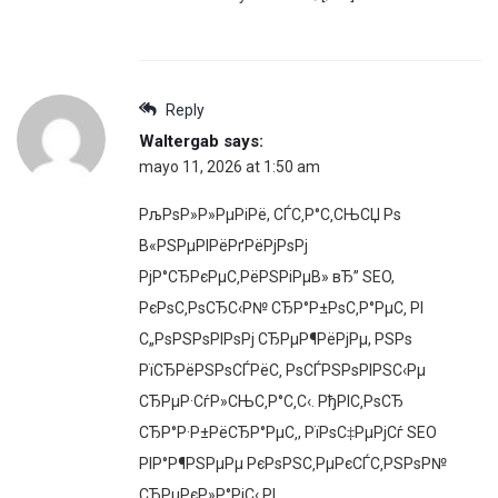
Reply
Waltergab
says:
mayo 11, 2026 at 1:50 am
РљРѕР»Р»РµРіРё, СЃС‚Р°С‚СЊСЏ Рѕ
В«РЅРµРІРёРґРёРјРѕРј
РјР°СЂРєРµС‚РёРЅРіРµВ» вЂ” SEO,
РєРѕС‚РѕСЂС‹Р№ СЂР°Р±РѕС‚Р°РµС‚ РІ
С„РѕРЅРѕРІРѕРј СЂРµР¶РёРјРµ, РЅРѕ
РїСЂРёРЅРѕСЃРёС‚ РѕСЃРЅРѕРІРЅС‹Рµ
СЂРµР·СѓР»СЊС‚Р°С‚С‹. РђРІС‚РѕСЂ
СЂР°Р·Р±РёСЂР°РµС‚, РїРѕС‡РµРјСѓ SEO
РІР°Р¶РЅРµРµ РєРѕРЅС‚РµРєСЃС‚РЅРѕР№
СЂРµРєР»Р°РјС‹ РІ