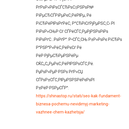
РґРѕР»РіРѕСЃСЂРѕС‡РЅРѕР№
РїРµСЂСЃРїРµРєС‚РёРІРµ, Рё
РїСЂРёРІРѕРґРёС‚ Р°СЂРіСѓРјРµРЅС‚С‹ РІ
РїРѕР»СЊР·Сѓ СЃРёСЃС‚РµРјРЅРѕРіРѕ
РїРѕРґС…РѕРґР°. Р•СЃС‚СЊ Р±Р»РѕРє РїСЂРѕ
Р°РЅР°Р»РёС‚РёРєСѓ Рё
РёР·РјРµСЂРµРЅРёРµ
СЌС„С„РµРєС‚РёРІРЅРѕСЃС‚Рё.
РџРѕР»РµР·РЅРѕ РґР»СЏ
СЃРѕР±СЃС‚РІРµРЅРЅРёРєРѕРІ
Р±РёР·РЅРµСЃР°:
https://shinastop.ru/stati/seo-kak-fundament-
biznesa-pochemu-nevidimyj-marketing-
vazhnee-chem-kazhetsja/