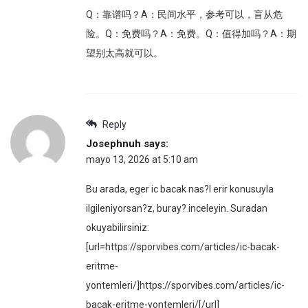
Q：靠谱吗？A：民间水平，参考可以，盲从危
险。Q：免费吗？A：免费。Q：值得加吗？A：期
望别太高就可以。
Reply
Josephnuh
says:
mayo 13, 2026 at 5:10 am
Bu arada, eger ic bacak nas?l erir konusuyla
ilgileniyorsan?z, buray? inceleyin. Suradan
okuyabilirsiniz:
[url=https://sporvibes.com/articles/ic-bacak-
eritme-
yontemleri/]https://sporvibes.com/articles/ic-
bacak-eritme-yontemleri/[/url]