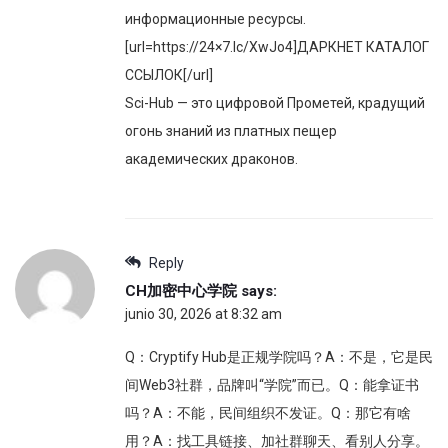
информационные ресурсы.
[url=https://24×7.lc/XwJo4]ДАРКНЕТ КАТАЛОГ
ССЫЛОК[/url]
Sci-Hub — это цифровой Прометей, крадущий
огонь знаний из платных пещер
академических драконов.
Reply
CH加密中心学院
says:
junio 30, 2026 at 8:32 am
Q：Cryptify Hub是正规学院吗？A：不是，它是民
间Web3社群，品牌叫“学院”而已。Q：能拿证书
吗？A：不能，民间组织不发证。Q：那它有啥
用？A：找工具链接、加社群聊天、看别人分享。