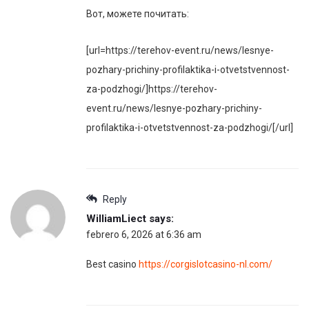
Вот, можете почитать:
[url=https://terehov-event.ru/news/lesnye-
pozhary-prichiny-profilaktika-i-otvetstvennost-
za-podzhogi/]https://terehov-
event.ru/news/lesnye-pozhary-prichiny-
profilaktika-i-otvetstvennost-za-podzhogi/[/url]
Reply
WilliamLiect
says:
febrero 6, 2026 at 6:36 am
Best casino
https://corgislotcasino-nl.com/