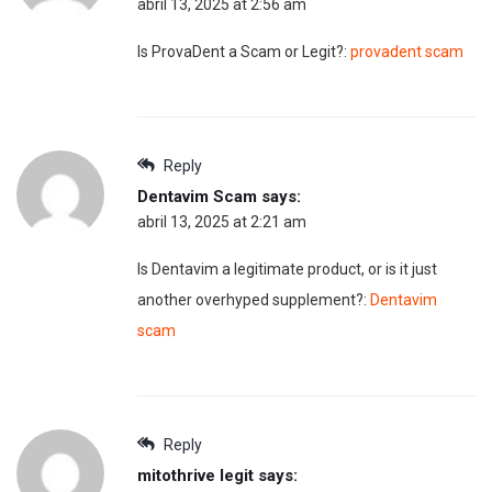
abril 13, 2025 at 2:56 am
Is ProvaDent a Scam or Legit?:
provadent scam
Reply
Dentavim Scam
says:
abril 13, 2025 at 2:21 am
Is Dentavim a legitimate product, or is it just
another overhyped supplement?:
Dentavim
scam
Reply
mitothrive legit
says: